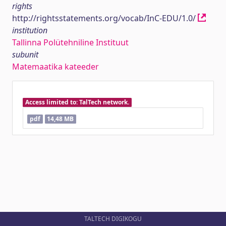
rights
http://rightsstatements.org/vocab/InC-EDU/1.0/
institution
Tallinna Polütehniline Instituut
subunit
Matemaatika kateeder
Access limited to: TalTech network.
pdf
14,48 MB
TALTECH DIGIKOGU