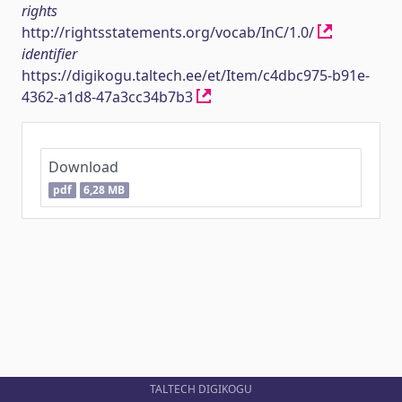
rights
http://rightsstatements.org/vocab/InC/1.0/
identifier
https://digikogu.taltech.ee/et/Item/c4dbc975-b91e-
4362-a1d8-47a3cc34b7b3
Download
pdf
6,28 MB
TALTECH DIGIKOGU