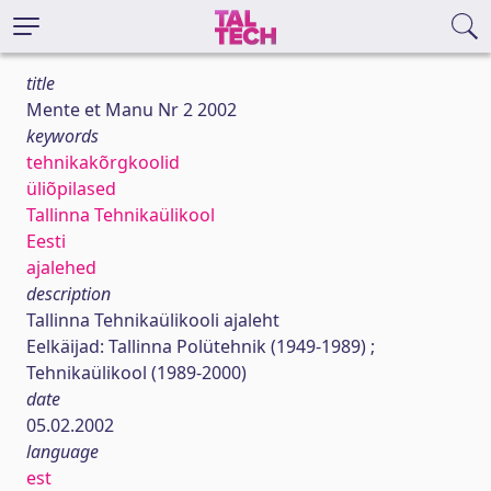
title
Mente et Manu Nr 2 2002
keywords
tehnikakõrgkoolid
üliõpilased
Tallinna Tehnikaülikool
Eesti
ajalehed
description
Tallinna Tehnikaülikooli ajaleht
Eelkäijad: Tallinna Polütehnik (1949-1989) ;
Tehnikaülikool (1989-2000)
date
05.02.2002
language
est