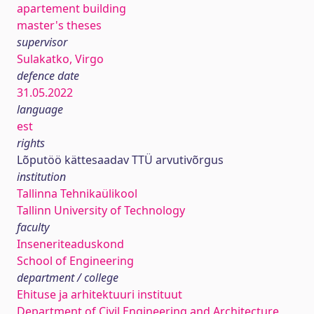
apartement building
master's theses
supervisor
Sulakatko, Virgo
defence date
31.05.2022
language
est
rights
Lõputöö kättesaadav TTÜ arvutivõrgus
institution
Tallinna Tehnikaülikool
Tallinn University of Technology
faculty
Inseneriteaduskond
School of Engineering
department / college
Ehituse ja arhitektuuri instituut
Department of Civil Engineering and Architecture