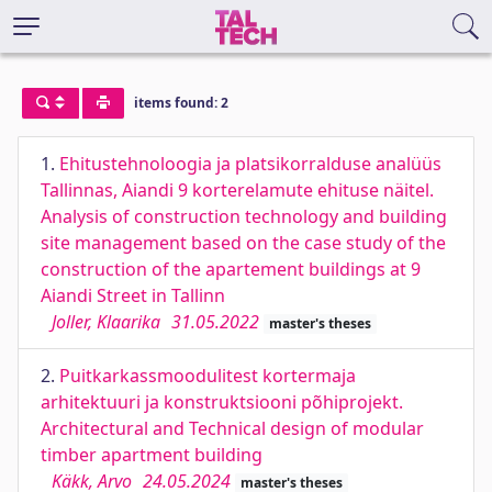
items found: 2
1.
Ehitustehnoloogia ja platsikorralduse analüüs
Tallinnas, Aiandi 9 korterelamute ehituse näitel.
Analysis of construction technology and building
site management based on the case study of the
construction of the apartement buildings at 9
Aiandi Street in Tallinn
Joller, Klaarika
31.05.2022
master's theses
2.
Puitkarkassmoodulitest kortermaja
arhitektuuri ja konstruktsiooni põhiprojekt.
Architectural and Technical design of modular
timber apartment building
Käkk, Arvo
24.05.2024
master's theses