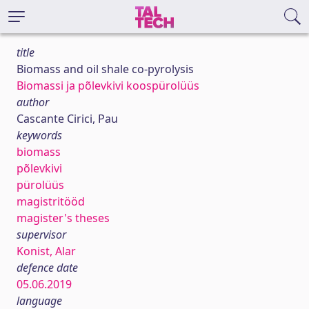
title
Biomass and oil shale co-pyrolysis
Biomassi ja põlevkivi koospürolüüs
author
Cascante Cirici, Pau
keywords
biomass
põlevkivi
pürolüüs
magistritööd
magister's theses
supervisor
Konist, Alar
defence date
05.06.2019
language