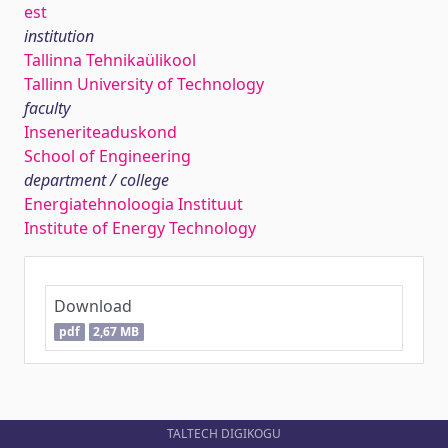
est
institution
Tallinna Tehnikaülikool
Tallinn University of Technology
faculty
Inseneriteaduskond
School of Engineering
department / college
Energiatehnoloogia Instituut
Institute of Energy Technology
Download
pdf
2,67 MB
TALTECH DIGIKOGU