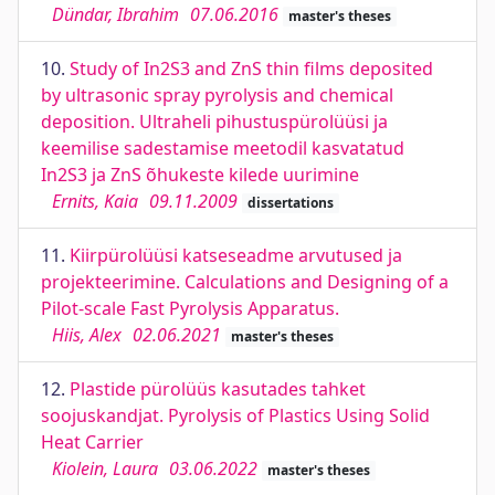
Dündar, Ibrahim
07.06.2016
master's theses
10.
Study of In2S3 and ZnS thin films deposited
by ultrasonic spray pyrolysis and chemical
deposition. Ultraheli pihustuspürolüüsi ja
keemilise sadestamise meetodil kasvatatud
In2S3 ja ZnS õhukeste kilede uurimine
Ernits, Kaia
09.11.2009
dissertations
11.
Kiirpürolüüsi katseseadme arvutused ja
projekteerimine. Calculations and Designing of a
Pilot-scale Fast Pyrolysis Apparatus.
Hiis, Alex
02.06.2021
master's theses
12.
Plastide pürolüüs kasutades tahket
soojuskandjat. Pyrolysis of Plastics Using Solid
Heat Carrier
Kiolein, Laura
03.06.2022
master's theses