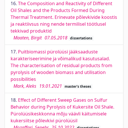
16.
The Composition and Reactivity of Different
Oil Shales and the Products Formed During
Thermal Treatment. Erinevate põlevkivide koostis
ja reaktiivsus ning nende termilisel töötlusel
tekkivad produktid
Maaten, Birgit
07.05.2018
dissertations
17.
Puitbiomassi pürolüüsi jääksaaduste
karakteriseerimine ja võimalikud kasutusalad.
The characterisation of residual products from
pyrolysis of wooden biomass and utilisation
possibilities
Mark, Aleks
19.01.2021
master's theses
18.
Effect of Different Sweep Gases on Sulfur
Behavior during Pyrolysis of Kukersite Oil Shale.
Pürolüüsikeskkonna mõju väävli käitumisele
kukersiitse põlevkivi pürolüüsil
Mozaffari, Sepehr
25.10.2022
dissertations