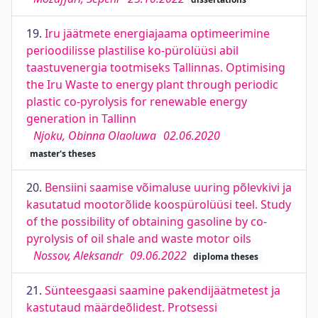
19.
Iru jäätmete energiajaama optimeerimine
perioodilisse plastilise ko-pürolüüsi abil
taastuvenergia tootmiseks Tallinnas. Optimising
the Iru Waste to energy plant through periodic
plastic co-pyrolysis for renewable energy
generation in Tallinn
Njoku, Obinna Olaoluwa
02.06.2020
master's theses
20.
Bensiini saamise võimaluse uuring põlevkivi ja
kasutatud mootorõlide koospürolüüsi teel. Study
of the possibility of obtaining gasoline by co-
pyrolysis of oil shale and waste motor oils
Nossov, Aleksandr
09.06.2022
diploma theses
21.
Sünteesgaasi saamine pakendijäätmetest ja
kastutaud määrdeõlidest. Protsessi