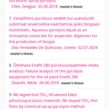
ultrasonic spray pyrolysis
Chen, Zengjun
05.06.2018
master's theses
7.
Vesipõhine pürolüüsi vedelik kui uuenduslik
substraat anaeroobse kääritamise jaoks biogaasi
tootmiseks. Aqueous pyrolysis liquid as an
innovative substrate for anaerobic digestion for
the production of biogas
Díaz Fernandez De Quincoces, Lorena
02.07.2024
master's theses
8.
Õlitehase Enefit 280 pürolüüsiseadmete rikete
analüüs. Failure analysis of the pyrolysis
equipment for the oil plant Enefit 280
Doduhh, Nikita
06.06.2018
master's theses
9.
Nb-legeeritud TiO
õhukesed kiled
2
pihustuspürolüüsi meetodil. Nb-doped TiO
thin
2
films by chemical spray pyrolysis method