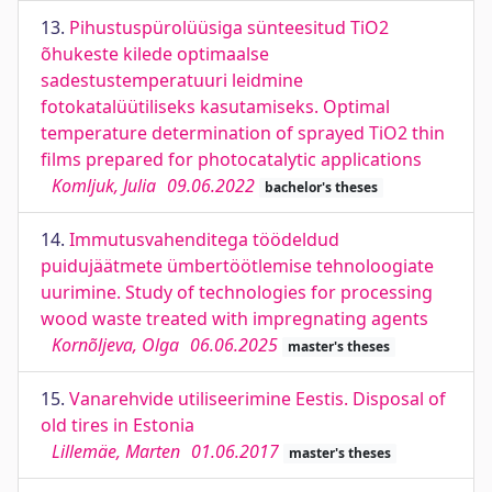
13.
Pihustuspürolüüsiga sünteesitud TiO2
õhukeste kilede optimaalse
sadestustemperatuuri leidmine
fotokatalüütiliseks kasutamiseks. Optimal
temperature determination of sprayed TiO2 thin
films prepared for photocatalytic applications
Komljuk, Julia
09.06.2022
bachelor's theses
14.
Immutusvahenditega töödeldud
puidujäätmete ümbertöötlemise tehnoloogiate
uurimine. Study of technologies for processing
wood waste treated with impregnating agents
Kornõljeva, Olga
06.06.2025
master's theses
15.
Vanarehvide utiliseerimine Eestis. Disposal of
old tires in Estonia
Lillemäe, Marten
01.06.2017
master's theses