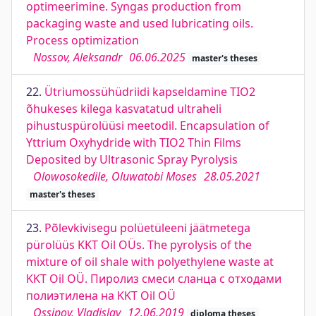
optimeerimine. Syngas production from
packaging waste and used lubricating oils.
Process optimization
Nossov, Aleksandr
06.06.2025
master's theses
22.
Ütriumossühüdriidi kapseldamine TIO2
õhukeses kilega kasvatatud ultraheli
pihustuspürolüüsi meetodil. Encapsulation of
Yttrium Oxyhydride with TIO2 Thin Films
Deposited by Ultrasonic Spray Pyrolysis
Olowosokedile, Oluwatobi Moses
28.05.2021
master's theses
23.
Põlevkivisegu polüetüleeni jäätmetega
pürolüüs KKT Oil OÜs. The pyrolysis of the
mixture of oil shale with polyethylene waste at
KKT Oil OÜ. Пиролиз смеси сланца с отходами
полиэтилена на KKT Oil OÜ
Ossipov, Vladislav
12.06.2019
diploma theses