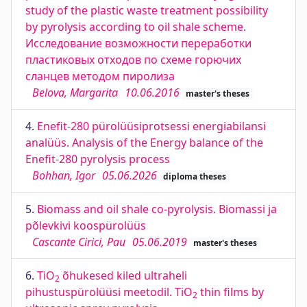
study of the plastic waste treatment possibility
by pyrolysis according to oil shale scheme.
Исследование возможности переработки
пластиковых отходов по схеме горючих
сланцев методом пиролиза
Belova, Margarita
10.06.2016
master's theses
4.
Enefit-280 pürolüüsiprotsessi energiabilansi
analüüs. Analysis of the Energy balance of the
Enefit-280 pyrolysis process
Bohhan, Igor
05.06.2026
diploma theses
5.
Biomass and oil shale co-pyrolysis. Biomassi ja
põlevkivi koospürolüüs
Cascante Cirici, Pau
05.06.2019
master's theses
6.
TiO
õhukesed kiled ultraheli
2
pihustuspürolüüsi meetodil. TiO
thin films by
2