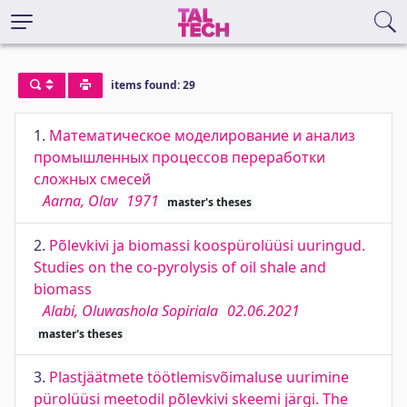
items found: 29
1.
Математическое моделирование и анализ
промышленных процессов переработки
сложных смесей
Aarna, Olav
1971
master's theses
2.
Põlevkivi ja biomassi koospürolüüsi uuringud.
Studies on the co-pyrolysis of oil shale and
biomass
Alabi, Oluwashola Sopiriala
02.06.2021
master's theses
3.
Plastjäätmete töötlemisvõimaluse uurimine
pürolüüsi meetodil põlevkivi skeemi järgi. The