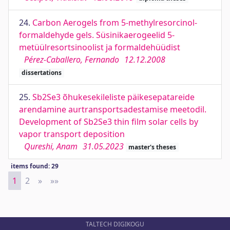
24.
Carbon Aerogels from 5-methylresorcinol-
formaldehyde gels. Süsinikaerogeelid 5-
metüülresortsinoolist ja formaldehüüdist
Pérez-Caballero, Fernando
12.12.2008
dissertations
25.
Sb2Se3 õhukesekileliste päikesepatareide
arendamine aurtransportsadestamise meetodil.
Development of Sb2Se3 thin film solar cells by
vapor transport deposition
Qureshi, Anam
31.05.2023
master's theses
items found: 29
1
2
»
Next
»»
Last
TALTECH DIGIKOGU