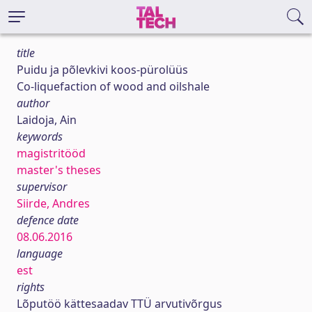
title
Puidu ja põlevkivi koos-pürolüüs
Co-liquefaction of wood and oilshale
author
Laidoja, Ain
keywords
magistritööd
master's theses
supervisor
Siirde, Andres
defence date
08.06.2016
language
est
rights
Lõputöö kättesaadav TTÜ arvutivõrgus