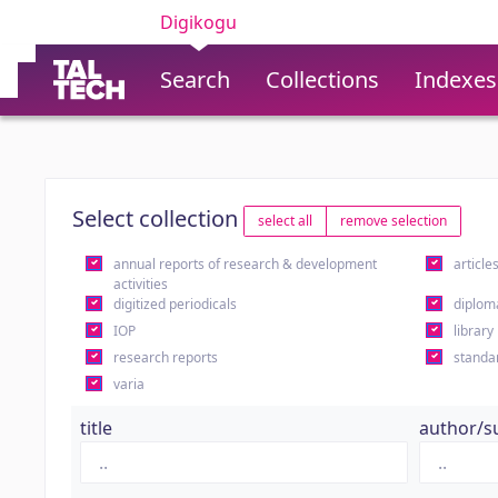
Digikogu
Search
Collections
Indexes
Select collection
select all
remove selection
annual reports of research & development
article
activities
digitized periodicals
diplom
IOP
library
research reports
standa
varia
title
author/s