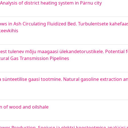
nalysis of district heating system in Pärnu city
s in Ash Circulating Fluidized Bed. Turbulentsete kahefaas
keevkihis
test tulenev mõju maagaasi ülekandetorustikele. Potential f
ural Gas Transmission Pipelines
ja sünteetilise gaasi tootmine. Natural gasoline extraction 
on of wood and oilshale
ower Production. Soojuse ja elektri koostootmise analüüsi