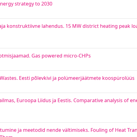
energy strategy to 2030
ja konstruktiivne lahendus. 15 MW district heating peak lo
tootmisjaamad. Gas powered micro-CHPs
r Wastes. Eesti põlevkivi ja polümeerjäätmete koospürolüüs
lmas, Euroopa Liidus ja Eestis. Comparative analysis of e
tumine ja meetodid nende vältimiseks. Fouling of Heat Tran