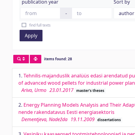
publication year
Sort by
-
find full texts
Apply
items found: 28
1.
Tehnilis-majanduslik analüüs edasi arendatud pui
of advanced wood pellets for industrial power plan
Ariva, Urmo
23.01.2017
master's theses
2.
Energy Planning Models Analysis and Their Adapt
nende rakendatavus Eesti energiasektoris
Dementjeva, Nadežda
19.11.2009
dissertations
3.
Vesiniku kaasaegsed tootmistehnoloogiad ja ne