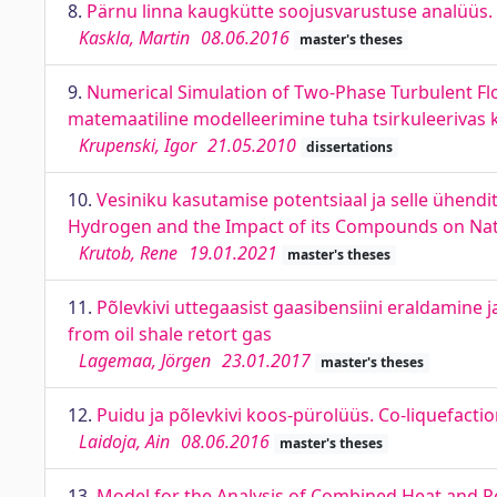
8.
Pärnu linna kaugkütte soojusvarustuse analüüs. A
Kaskla, Martin
08.06.2016
master's theses
9.
Numerical Simulation of Two-Phase Turbulent Flow
matemaatiline modelleerimine tuha tsirkuleerivas 
Krupenski, Igor
21.05.2010
dissertations
10.
Vesiniku kasutamise potentsiaal ja selle ühendi
Hydrogen and the Impact of its Compounds on Nat
Krutob, Rene
19.01.2021
master's theses
11.
Põlevkivi uttegaasist gaasibensiini eraldamine 
from oil shale retort gas
Lagemaa, Jörgen
23.01.2017
master's theses
12.
Puidu ja põlevkivi koos-pürolüüs. Co-liquefacti
Laidoja, Ain
08.06.2016
master's theses
13.
Model for the Analysis of Combined Heat and P