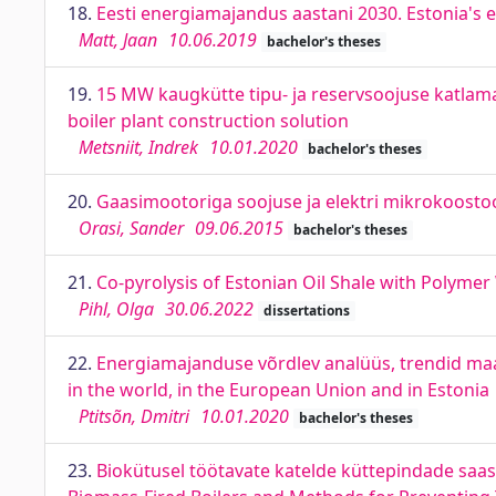
18.
Eesti energiamajandus aastani 2030. Estonia's 
Matt, Jaan
10.06.2019
bachelor's theses
19.
15 MW kaugkütte tipu- ja reservsoojuse katlama
boiler plant construction solution
Metsniit, Indrek
10.01.2020
bachelor's theses
20.
Gaasimootoriga soojuse ja elektri mikrokoos
Orasi, Sander
09.06.2015
bachelor's theses
21.
Co-pyrolysis of Estonian Oil Shale with Polyme
Pihl, Olga
30.06.2022
dissertations
22.
Energiamajanduse võrdlev analüüs, trendid maai
in the world, in the European Union and in Estonia
Ptitsõn, Dmitri
10.01.2020
bachelor's theses
23.
Biokütusel töötavate katelde küttepindade saas