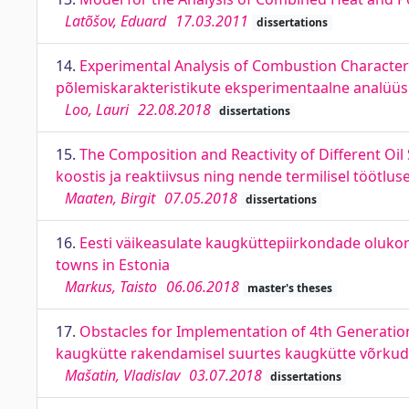
Latõšov, Eduard
17.03.2011
dissertations
14.
Experimental Analysis of Combustion Characteris
põlemiskarakteristikute eksperimentaalne analüüs 
Loo, Lauri
22.08.2018
dissertations
15.
The Composition and Reactivity of Different Oi
koostis ja reaktiivsus ning nende termilisel töötlus
Maaten, Birgit
07.05.2018
dissertations
16.
Eesti väikeasulate kaugküttepiirkondade olukord 
towns in Estonia
Markus, Taisto
06.06.2018
master's theses
17.
Obstacles for Implementation of 4th Generation
kaugkütte rakendamisel suurtes kaugkütte võrku
Mašatin, Vladislav
03.07.2018
dissertations