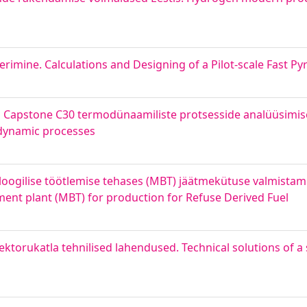
rimine. Calculations and Designing of a Pilot-scale Fast Py
i Capstone C30 termodünaamiliste protsesside analüüsimis
odynamic processes
oloogilise töötlemise tehases (MBT) jäätmekütuse valmista
tment plant (MBT) for production for Refuse Derived Fuel
torukatla tehnilised lahendused. Technical solutions of a s