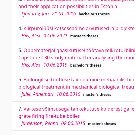
and their application possibilities in Estonia
Fjodorov, Juri
21.01.2016
bachelor's theses
4.
Kiirpürolüüsi katseseadme arvutused ja projektee
Hiis, Alex
02.06.2021
master's theses
5.
Õppematerjal gaasikütusel töötava mikroturbiin
Capstone C30 study material for analysing therm
Hiis, Alex
10.06.2019
bachelor's theses
6.
Bioloogilise töötluse täiendamine mehaanilis-bi
biological treatment in mechanical biological trea
Juhe, Annemari
10.06.2015
master's theses
7.
Väikese võimsusega tahkekütuse kolderestiga leek
grate firing fire-tube boiler
Jürgenson, Renno
08.06.2015
master's theses