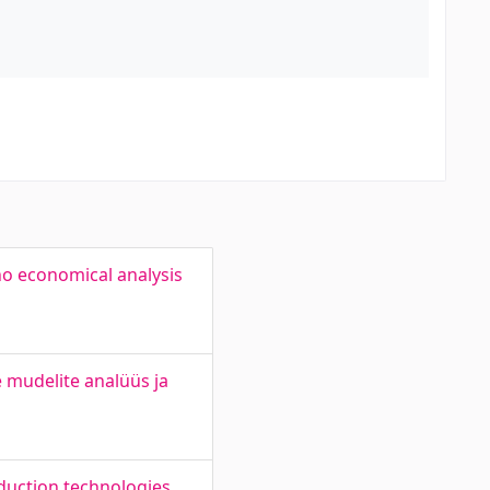
no economical analysis
 mudelite analüüs ja
duction technologies