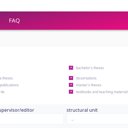
FAQ
s
bachelor's theses
a theses
dissertations
 publications
master's theses
rds
textbooks and teaching material
upervisor/editor
structural unit