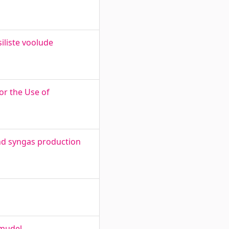
iliste voolude
or the Use of
and syngas production
 mudel