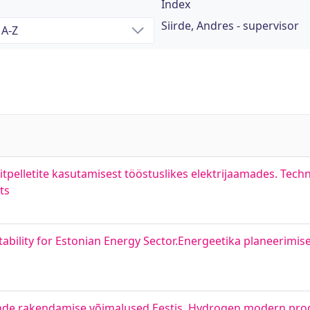
Index
Siirde, Andres - supervisor
tpelletite kasutamisest tööstuslikes elektrijaamades. Tech
ts
ability for Estonian Energy Sector.Energeetika planeerimise
nde rakendamise võimalused Eestis. Hydrogen modern pro