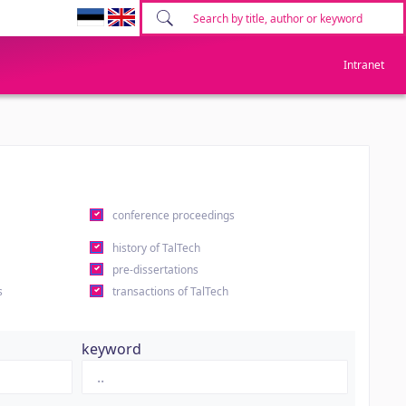
Intranet
conference proceedings
history of TalTech
pre-dissertations
s
transactions of TalTech
keyword