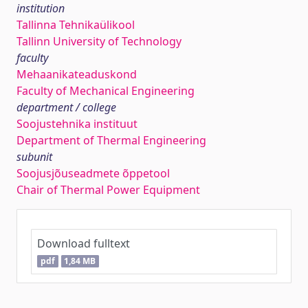
institution
Tallinna Tehnikaülikool
Tallinn University of Technology
faculty
Mehaanikateaduskond
Faculty of Mechanical Engineering
department / college
Soojustehnika instituut
Department of Thermal Engineering
subunit
Soojusjõuseadmete õppetool
Chair of Thermal Power Equipment
Download fulltext
pdf
1,84 MB