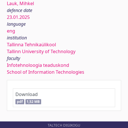
Lauk, Mihkel
defence date
23.01.2025
language
eng
institution
Tallinna Tehnikaülikool
Tallinn University of Technology
faculty
Infotehnoloogia teaduskond
School of Information Technologies
Download
pdf
1,52 MB
TALTECH DIGIKOGU