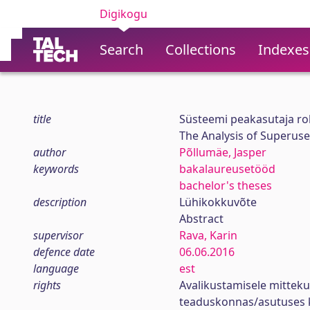
Digikogu
Search
Collections
Indexes
title
Süsteemi peakasutaja roll
The Analysis of Superuse
author
Põllumäe, Jasper
keywords
bakalaureusetööd
bachelor's theses
description
Lühikokkuvõte
Abstract
supervisor
Rava, Karin
defence date
06.06.2016
language
est
rights
Avalikustamisele mitteku
teaduskonnas/asutuses 