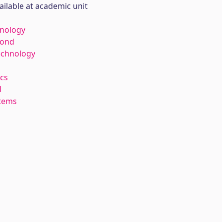
ailable at academic unit
hnology
kond
echnology
cs
l
stems