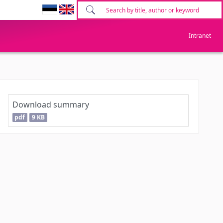
Intranet
Download summary
pdf
9 KB