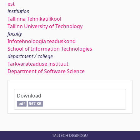
est
institution
Tallinna Tehnikaülikool
Tallinn University of Technology
faculty
Infotehnoloogia teaduskond
School of Information Technologies
department / college
Tarkvarateaduse instituut
Department of Software Science
Download
pdf
567 KB
TALTECH DIGIKOGU