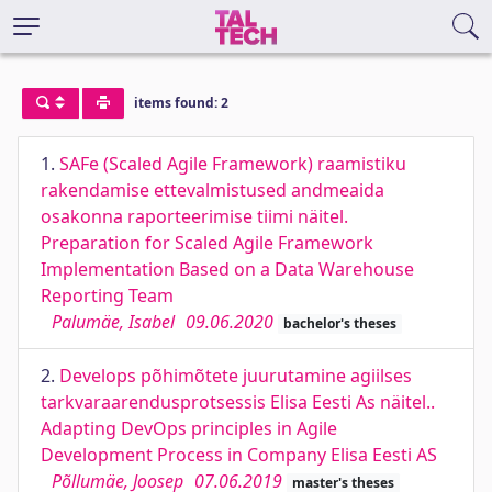
items found: 2
1.
SAFe (Scaled Agile Framework) raamistiku
rakendamise ettevalmistused andmeaida
osakonna raporteerimise tiimi näitel.
Preparation for Scaled Agile Framework
Implementation Based on a Data Warehouse
Reporting Team
Palumäe, Isabel
09.06.2020
bachelor's theses
2.
Develops põhimõtete juurutamine agiilses
tarkvaraarendusprotsessis Elisa Eesti As näitel..
Adapting DevOps principles in Agile
Development Process in Company Elisa Eesti AS
Põllumäe, Joosep
07.06.2019
master's theses