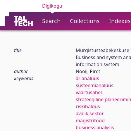
Digikogu
Search
Collections
Indexes
title
Mürgistusteabekeskuse u
Business and system ana
information system
author
Nooij, Piret
keywords
ärianalüüs
süsteemianalüüs
väärtusahel
strateegiline planeerimi
riskihaldus
avalik sektor
magistritööd
business analysis