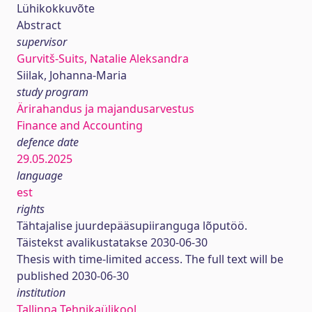
Lühikokkuvõte
Abstract
supervisor
Gurvitš-Suits, Natalie Aleksandra
Siilak, Johanna-Maria
study program
Ärirahandus ja majandusarvestus
Finance and Accounting
defence date
29.05.2025
language
est
rights
Tähtajalise juurdepääsupiiranguga lõputöö.
Täistekst avalikustatakse 2030-06-30
Thesis with time-limited access. The full text will be
published 2030-06-30
institution
Tallinna Tehnikaülikool