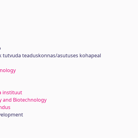
ö
ik tutvuda teaduskonnas/asutuses kohapeal
hnology
 instituut
y and Biotechnology
endus
velopment