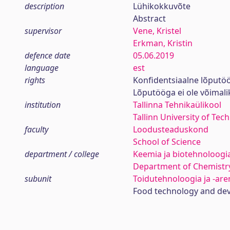
description
Lühikokkuvõte
Abstract
supervisor
Vene, Kristel
Erkman, Kristin
defence date
05.06.2019
language
est
rights
Konfidentsiaalne lõputö
Lõputööga ei ole võimal
institution
Tallinna Tehnikaülikool
Tallinn University of Tec
faculty
Loodusteaduskond
School of Science
department / college
Keemia ja biotehnoloogia
Department of Chemistr
subunit
Toidutehnoloogia ja -ar
Food technology and de