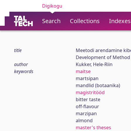
Digikogu
Search
Collections
Indexes
title
Meetodi arendamine kibe
Development of Method f
author
Kukker, Hele-Riin
keywords
maitse
martsipan
mandlid (botaanika)
magistritööd
bitter taste
off-flavour
marzipan
almond
master's theses