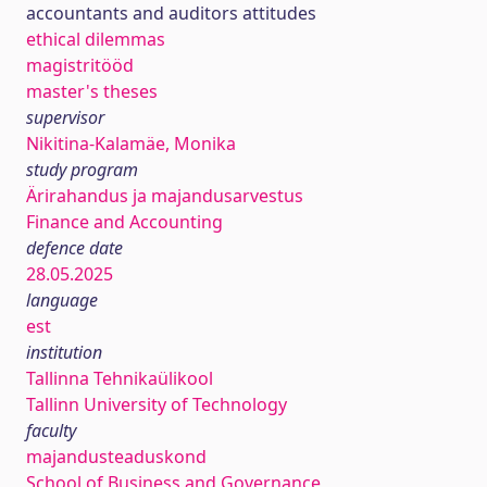
accountants and auditors attitudes
ethical dilemmas
magistritööd
master's theses
supervisor
Nikitina-Kalamäe, Monika
study program
Ärirahandus ja majandusarvestus
Finance and Accounting
defence date
28.05.2025
language
est
institution
Tallinna Tehnikaülikool
Tallinn University of Technology
faculty
majandusteaduskond
School of Business and Governance