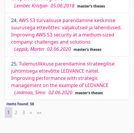
Lember, Kristjan
05.06.2018
master's theses
24.
AWS S3 turvalisuse parendamine keskmise
suurusega ettevõttes: väljakutsed ja lahendused.
Improving AWS S3 security at a medium-sized
company: challenges and solutions
Leppik, Martin
02.06.2020
master's theses
25.
Tulemuslikkuse parendamine strateegilise
juhtimisega ettevõtte LEDVANCE näitel.
Improving performance with strategic
management on the example of LEDVANCE
Lindmaa, Simo
02.06.2020
master's theses
items found: 58
1
2
3
»
Next
»»
Last