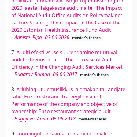
poliitikakujundamisele. Mõju kujundavad tegurid
2020. aasta Haigekassa auditi näitel. The Impact
of National Audit Office Audits on Policymaking:
Factors Shaping Their Impact in the Case of the
2020 Estonian Health Insurance Fund Audit
Anniste, Pipa
03.06.2026
master's theses
7.
Auditi efektiivsuse suurendamine muutuval
audiitorteenuste turul. The Increase of Audit
Efficiency in the Changing Audit Services Market
Budarov, Roman
05.06.2017
master's theses
8.
Äriühingu tulemuslikkus ja omakapitali andjate
tahe: Enzo restorani strateegiline audit.
Performance of the company and objective of
ownership: Enzo restaurant strategic audit
Bugajova, Anna
05.06.2018
master's theses
9.
Loominguline raamatupidamine: hoiakud,