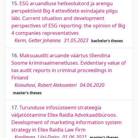
15.
ESG aruandluse hetkeolukord ja arengu
perspektiivid Big 4 ettevõtete esindajate pilgu
läbi. Current situation and development
perspectives of ESG reporting: the opinion of Big
4 companies representatives
Kerm, Getter Johanna
31.05.2023
bachelor's theses
16.
Maksuauditi aruande väärtus tõendina
Soome kriminaalmenetluses. Evidentiary value of
tax audit reports in criminal proceedings in
Finland
Koivuhovi, Robert Aleksanteri
04.06.2020
master's theses
17.
Turunduse infosüsteemi strateegia
väljatöötamine Ellex Raidla Advokaadibüroos.
Development of marketing information system
strategy in Ellex Raidla Law Firm
Koplimaa, Liisi-Daisy
01.06.2021
master's theses