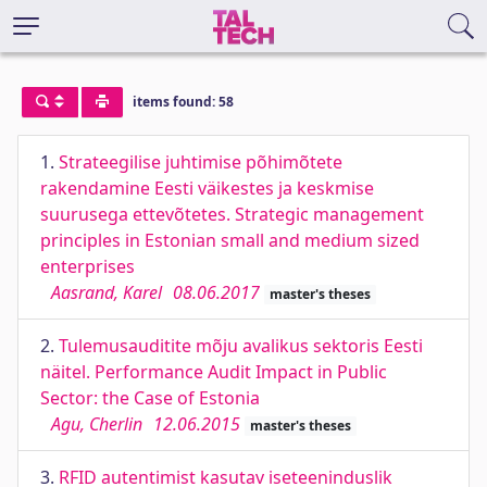
items found: 58
1.
Strateegilise juhtimise põhimõtete
rakendamine Eesti väikestes ja keskmise
suurusega ettevõtetes. Strategic management
principles in Estonian small and medium sized
enterprises
Aasrand, Karel
08.06.2017
master's theses
2.
Tulemusauditite mõju avalikus sektoris Eesti
näitel. Performance Audit Impact in Public
Sector: the Case of Estonia
Agu, Cherlin
12.06.2015
master's theses
3.
RFID autentimist kasutav iseteeninduslik