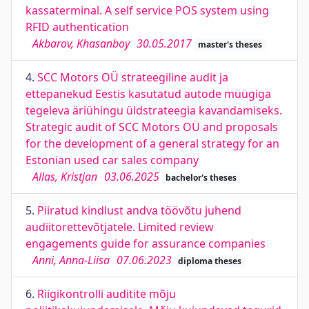
kassaterminal. A self service POS system using
RFID authentication
Akbarov, Khasanboy
30.05.2017
master's theses
4.
SCC Motors OÜ strateegiline audit ja
ettepanekud Eestis kasutatud autode müügiga
tegeleva äriühingu üldstrateegia kavandamiseks.
Strategic audit of SCC Motors OÜ and proposals
for the development of a general strategy for an
Estonian used car sales company
Allas, Kristjan
03.06.2025
bachelor's theses
5.
Piiratud kindlust andva töövõtu juhend
audiitorettevõtjatele. Limited review
engagements guide for assurance companies
Anni, Anna-Liisa
07.06.2023
diploma theses
6.
Riigikontrolli auditite mõju