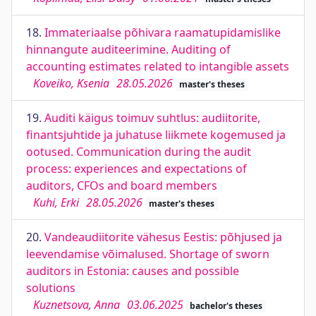
18.
Immateriaalse põhivara raamatupidamislike
hinnangute auditeerimine. Auditing of
accounting estimates related to intangible assets
Koveiko, Ksenia
28.05.2026
master's theses
19.
Auditi käigus toimuv suhtlus: audiitorite,
finantsjuhtide ja juhatuse liikmete kogemused ja
ootused. Communication during the audit
process: experiences and expectations of
auditors, CFOs and board members
Kuhi, Erki
28.05.2026
master's theses
20.
Vandeaudiitorite vähesus Eestis: põhjused ja
leevendamise võimalused. Shortage of sworn
auditors in Estonia: causes and possible
solutions
Kuznetsova, Anna
03.06.2025
bachelor's theses