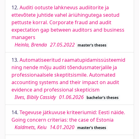
12.
Auditi ootuste lahknevus audiitorite ja
ettevõtete juhtide vahel äriühingutega seotud
pettuste korral. Corporate fraud and audit
expectation gap between auditors and business
managers
Heinla, Brenda
27.05.2022
master's theses
13.
Automatiseeritud raamatupidamissüsteemid
ning nende mõju auditi tõendusmaterjalile ja
professionaalsele skeptitsismile. Automated
accounting systems and their impact on audit
evidence and professional skepticism
Ilves, Bibily Cassidy
01.06.2026
bachelor's theses
14.
Tegevuse jätkuvuse kriteeriumid: Eesti näide.
Going concern criterias: the case of Estonia
Kaldmets, Keiu
14.01.2020
master's theses