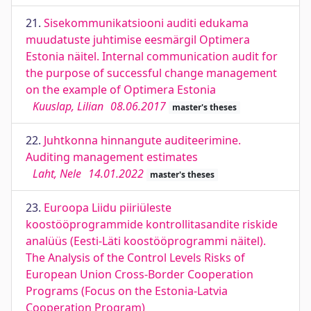
21.
Sisekommunikatsiooni auditi edukama
muudatuste juhtimise eesmärgil Optimera
Estonia näitel. Internal communication audit for
the purpose of successful change management
on the example of Optimera Estonia
Kuuslap, Lilian
08.06.2017
master's theses
22.
Juhtkonna hinnangute auditeerimine.
Auditing management estimates
Laht, Nele
14.01.2022
master's theses
23.
Euroopa Liidu piiriüleste
koostööprogrammide kontrollitasandite riskide
analüüs (Eesti-Läti koostööprogrammi näitel).
The Analysis of the Control Levels Risks of
European Union Cross-Border Cooperation
Programs (Focus on the Estonia-Latvia
Cooperation Program)