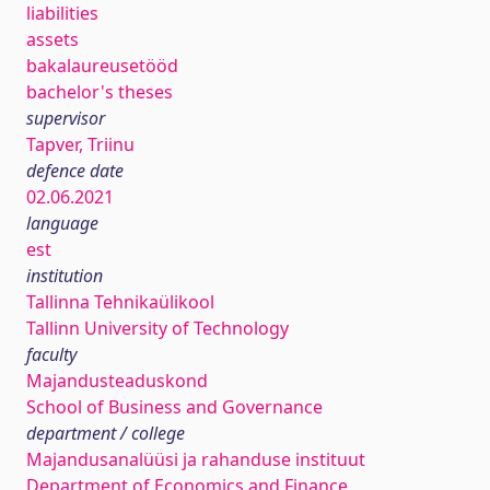
liabilities
assets
bakalaureusetööd
bachelor's theses
supervisor
Tapver, Triinu
defence date
02.06.2021
language
est
institution
Tallinna Tehnikaülikool
Tallinn University of Technology
faculty
Majandusteaduskond
School of Business and Governance
department / college
Majandusanalüüsi ja rahanduse instituut
Department of Economics and Finance