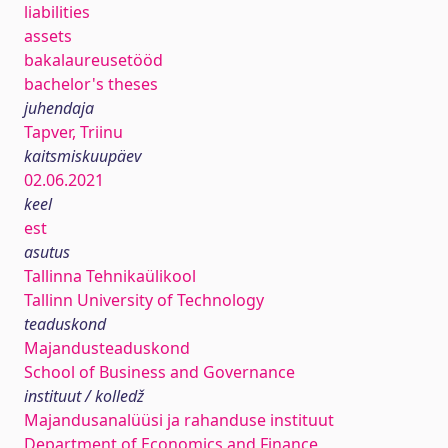
liabilities
assets
bakalaureusetööd
bachelor's theses
juhendaja
Tapver, Triinu
kaitsmiskuupäev
02.06.2021
keel
est
asutus
Tallinna Tehnikaülikool
Tallinn University of Technology
teaduskond
Majandusteaduskond
School of Business and Governance
instituut / kolledž
Majandusanalüüsi ja rahanduse instituut
Department of Economics and Finance