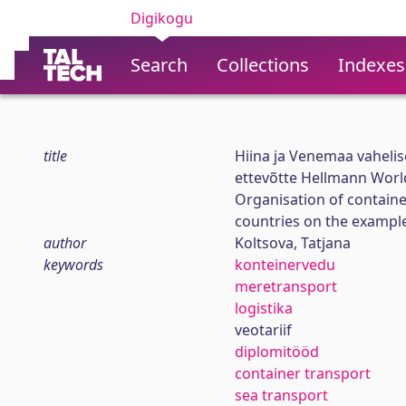
Digikogu
Search
Collections
Indexes
title
Hiina ja Venemaa vahelise
ettevõtte Hellmann World
Organisation of containe
countries on the exampl
author
Koltsova, Tatjana
keywords
konteinervedu
meretransport
logistika
veotariif
diplomitööd
container transport
sea transport