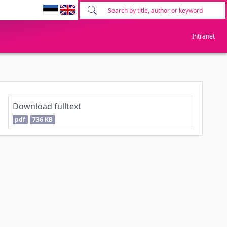
Intranet
Download fulltext
pdf
736 KB