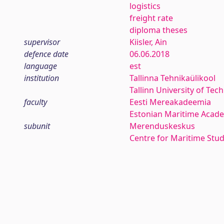
logistics
freight rate
diploma theses
supervisor
Kiisler, Ain
defence date
06.06.2018
language
est
institution
Tallinna Tehnikaülikool
Tallinn University of Tec
faculty
Eesti Mereakadeemia
Estonian Maritime Acad
subunit
Merenduskeskus
Centre for Maritime Stud