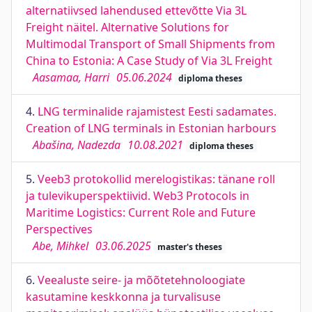
alternatiivsed lahendused ettevõtte Via 3L
Freight näitel. Alternative Solutions for
Multimodal Transport of Small Shipments from
China to Estonia: A Case Study of Via 3L Freight
Aasamaa, Harri
05.06.2024
diploma theses
4.
LNG terminalide rajamistest Eesti sadamates.
Creation of LNG terminals in Estonian harbours
Abašina, Nadezda
10.08.2021
diploma theses
5.
Veeb3 protokollid merelogistikas: tänane roll
ja tulevikuperspektiivid. Web3 Protocols in
Maritime Logistics: Current Role and Future
Perspectives
Abe, Mihkel
03.06.2025
master's theses
6.
Veealuste seire- ja mõõtetehnoloogiate
kasutamine keskkonna ja turvalisuse