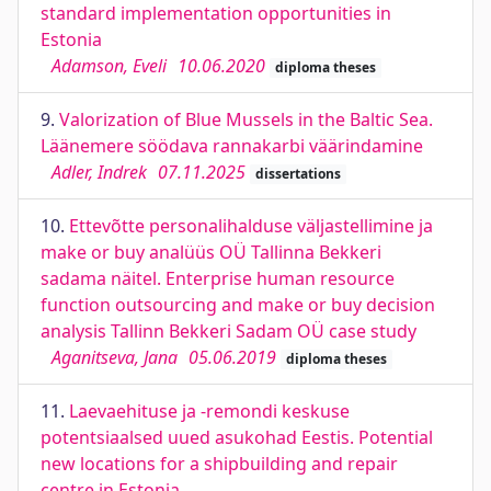
standard implementation opportunities in
Estonia
Adamson, Eveli
10.06.2020
diploma theses
9.
Valorization of Blue Mussels in the Baltic Sea.
Läänemere söödava rannakarbi väärindamine
Adler, Indrek
07.11.2025
dissertations
10.
Ettevõtte personalihalduse väljastellimine ja
make or buy analüüs OÜ Tallinna Bekkeri
sadama näitel. Enterprise human resource
function outsourcing and make or buy decision
analysis Tallinn Bekkeri Sadam OÜ case study
Aganitseva, Jana
05.06.2019
diploma theses
11.
Laevaehituse ja -remondi keskuse
potentsiaalsed uued asukohad Eestis. Potential
new locations for a shipbuilding and repair
centre in Estonia