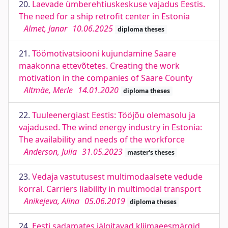
20.
Laevade ümberehtiuskeskuse vajadus Eestis.
The need for a ship retrofit center in Estonia
Almet, Janar
10.06.2025
diploma theses
21.
Töömotivatsiooni kujundamine Saare
maakonna ettevõtetes. Creating the work
motivation in the companies of Saare County
Altmäe, Merle
14.01.2020
diploma theses
22.
Tuuleenergiast Eestis: Tööjõu olemasolu ja
vajadused. The wind energy industry in Estonia:
The availability and needs of the workforce
Anderson, Julia
31.05.2023
master's theses
23.
Vedaja vastutusest multimodaalsete vedude
korral. Carriers liability in multimodal transport
Anikejeva, Alina
05.06.2019
diploma theses
24.
Eesti sadamates jälgitavad kliimaeesmärgid