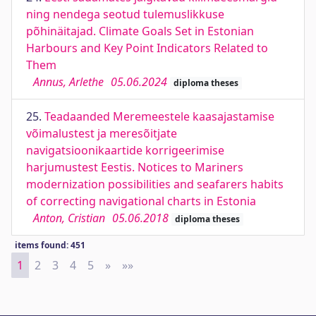
ning nendega seotud tulemuslikkuse
põhinäitajad. Climate Goals Set in Estonian
Harbours and Key Point Indicators Related to
Them
Annus, Arlethe
05.06.2024
diploma theses
25.
Teadaanded Meremeestele kaasajastamise
võimalustest ja meresõitjate
navigatsioonikaartide korrigeerimise
harjumustest Eestis. Notices to Mariners
modernization possibilities and seafarers habits
of correcting navigational charts in Estonia
Anton, Cristian
05.06.2018
diploma theses
items found: 451
1
2
3
4
5
»
Next
»»
Last