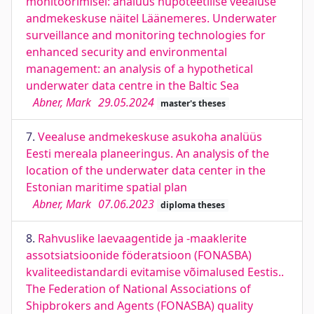
monitoorimisel: analüüs hüpoteetilise veealuse
andmekeskuse näitel Läänemeres. Underwater
surveillance and monitoring technologies for
enhanced security and environmental
management: an analysis of a hypothetical
underwater data centre in the Baltic Sea
Abner, Mark
29.05.2024
master's theses
7.
Veealuse andmekeskuse asukoha analüüs
Eesti mereala planeeringus. An analysis of the
location of the underwater data center in the
Estonian maritime spatial plan
Abner, Mark
07.06.2023
diploma theses
8.
Rahvuslike laevaagentide ja -maaklerite
assotsiatsioonide föderatsioon (FONASBA)
kvaliteedistandardi evitamise võimalused Eestis..
The Federation of National Associations of
Shipbrokers and Agents (FONASBA) quality