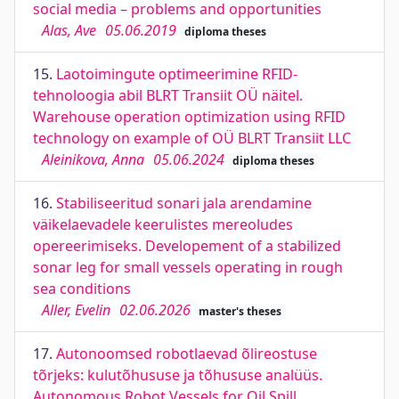
social media – problems and opportunities
Alas, Ave
05.06.2019
diploma theses
15.
Laotoimingute optimeerimine RFID-
tehnoloogia abil BLRT Transiit OÜ näitel.
Warehouse operation optimization using RFID
technology on example of OÜ BLRT Transiit LLC
Aleinikova, Anna
05.06.2024
diploma theses
16.
Stabiliseeritud sonari jala arendamine
väikelaevadele keerulistes mereoludes
opereerimiseks. Developement of a stabilized
sonar leg for small vessels operating in rough
sea conditions
Aller, Evelin
02.06.2026
master's theses
17.
Autonoomsed robotlaevad õlireostuse
tõrjeks: kulutõhususe ja tõhususe analüüs.
Autonomous Robot Vessels for Oil Spill