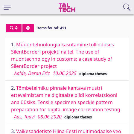
items found: 451
1.
Müüontehnoloogia kasutamine tollinduses
SilentBorderi projekti näitel. The use of
muontechnology in customs: a case study of
SilentBorder project
Aalde, Deran Eric
10.06.2025
diploma theses
2.
Tõmbeteimiku pinnale kantava mustri
ettevalmistamine digitaalse pildi korrelatsiooni
analüüsiks. Tensile specimen speckle pattern
preparation for digital image correlation testing
Aas, Taavi
08.06.2020
diploma theses
3.
Väikesaadetiste Hiina-Eesti multimodaalse veo