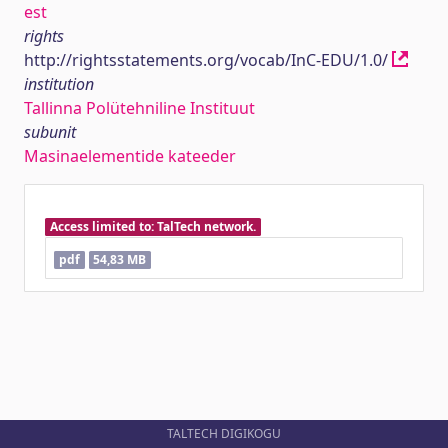
est
rights
http://rightsstatements.org/vocab/InC-EDU/1.0/
institution
Tallinna Polütehniline Instituut
subunit
Masinaelementide kateeder
Access limited to: TalTech network.
pdf
54,83 MB
TALTECH DIGIKOGU