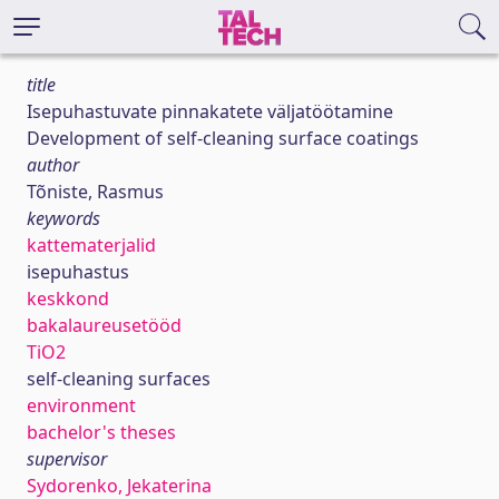
title
Isepuhastuvate pinnakatete väljatöötamine
Development of self-cleaning surface coatings
author
Tõniste, Rasmus
keywords
kattematerjalid
isepuhastus
keskkond
bakalaureusetööd
TiO2
self-cleaning surfaces
environment
bachelor's theses
supervisor
Sydorenko, Jekaterina