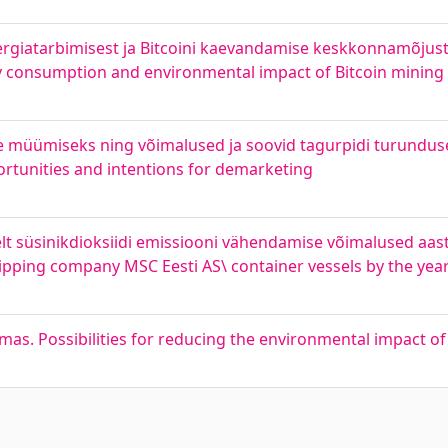
ergiatarbimisest ja Bitcoini kaevandamise keskkonnamõjust.
gy consumption and environmental impact of Bitcoin mining
de müümiseks ning võimalused ja soovid tagurpidi turundus
ortunities and intentions for demarketing
t süsinikdioksiidi emissiooni vähendamise võimalused aasta
ipping company MSC Eesti AS\ container vessels by the yea
. Possibilities for reducing the environmental impact of