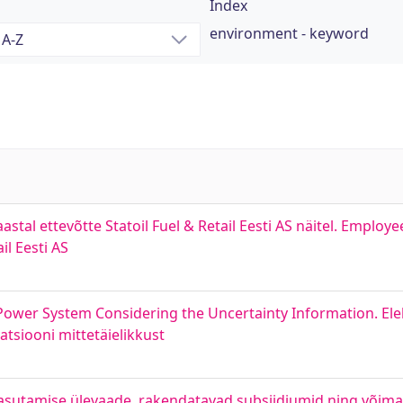
Index
environment - keyword
tal ettevõtte Statoil Fuel & Retail Eesti AS näitel. Employ
il Eesti AS
 Power System Considering the Uncertainty Information. Elek
tsiooni mittetäielikkust
kasutamise ülevaade, rakendatavad subsiidiumid ning võima