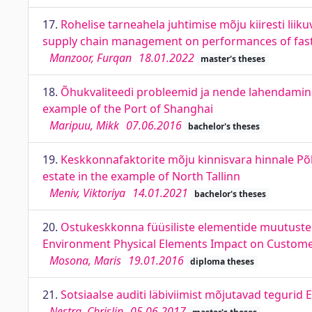
17.
Rohelise tarneahela juhtimise mõju kiiresti lii
supply chain management on performances of fast
Manzoor, Furqan
18.01.2022
master's theses
18.
Õhukvaliteedi probleemid ja nende lahendamine 
example of the Port of Shanghai
Maripuu, Mikk
07.06.2016
bachelor's theses
19.
Keskkonnafaktorite mõju kinnisvara hinnale Põhj
estate in the example of North Tallinn
Meniv, Viktoriya
14.01.2021
bachelor's theses
20.
Ostukeskkonna füüsiliste elementide muutuste 
Environment Physical Elements Impact on Customer
Mosona, Maris
19.01.2016
diploma theses
21.
Sotsiaalse auditi läbiviimist mõjutavad tegurid E
Nestra, Chrislin
05.06.2017