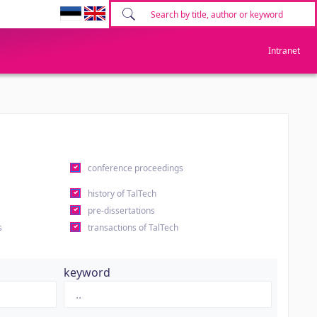
Intranet
conference proceedings
history of TalTech
pre-dissertations
s
transactions of TalTech
keyword