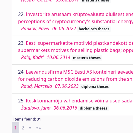
master's theses
22.
Investorite arusaam krüptovaluuta olulisest en
perceptions of cryptocurrency's substantial ener
Pankov, Pavel
06.06.2022
bachelor's theses
23.
Eesti supermarketite motiivid plastkandekotti
supermarkets motives for selling plastic bags; opp
Raig, Kadri
10.06.2014
master's theses
24.
Laevandusfirma MSC Eesti AS konteinerilaevadel
for reducing carbon dioxide emissions from the sh
Raud, Marcella
07.06.2023
diploma theses
25.
Keskkonnamõju vähendamise võimalused sadamas
Šatalova, Jana
06.06.2016
diploma theses
items found: 31
1
2
»
Next
»»
Last