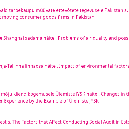
kuvaid tarbekaupu müüvate ettevõtete tegevusele Pakistanis.
 moving consumer goods firms in Pakistan
Shanghai sadama näitel. Problems of air quality and possi
a-Tallinna linnaosa näitel. Impact of environmental factors 
mõju kliendikogemusele Ülemiste JYSK näitel. Changes in 
 Experience by the Example of Ülemiste JYSK
estis. The Factors that Affect Conducting Social Audit in Est