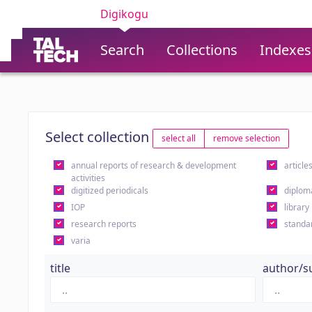
Digikogu
Search
Collections
Indexes
Select collection
select all
remove selection
annual reports of research & development
article
activities
digitized periodicals
diplom
IOP
library
research reports
standa
varia
title
author/s