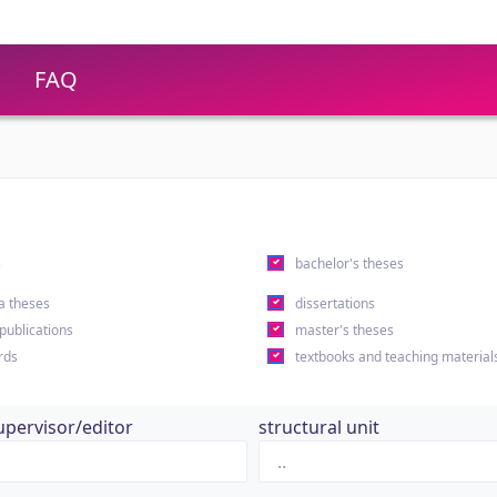
FAQ
s
bachelor's theses
a theses
dissertations
 publications
master's theses
rds
textbooks and teaching material
upervisor/editor
structural unit