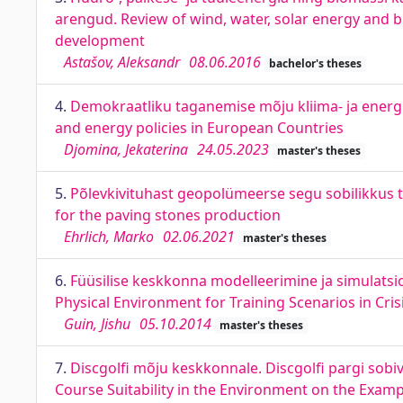
arengud. Review of wind, water, solar energy and 
development
Astašov, Aleksandr
08.06.2016
bachelor's theses
4.
Demokraatliku taganemise mõju kliima- ja energi
and energy policies in European Countries
Djomina, Jekaterina
24.05.2023
master's theses
5.
Põlevkivituhast geopolümeerse segu sobilikkus tä
for the paving stones production
Ehrlich, Marko
02.06.2021
master's theses
6.
Füüsilise keskkonna modelleerimine ja simulatsi
Physical Environment for Training Scenarios in Cr
Guin, Jishu
05.10.2014
master's theses
7.
Discgolfi mõju keskkonnale. Discgolfi pargi sobi
Course Suitability in the Environment on the Examp