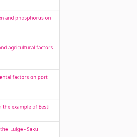
ogen and phosphorus on
nd agricultural factors
ntal factors on port
n the example of Eesti
 the Luige - Saku