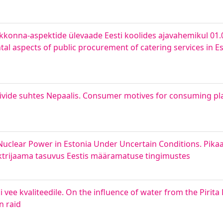
eskkonna-aspektide ülevaade Eesti koolides ajavahemikul 01.
al aspects of public procurement of catering services in E
tiivide suhtes Nepaalis. Consumer motives for consuming pl
Nuclear Power in Estonia Under Uncertain Conditions. Pikaa
ktrijaama tasuvus Eestis määramatuse tingimustes
idi vee kvaliteedile. On the influence of water from the Pirita 
n raid