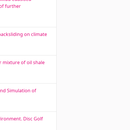
of further
acksliding on climate
 mixture of oil shale
and Simulation of
vironment. Disc Golf