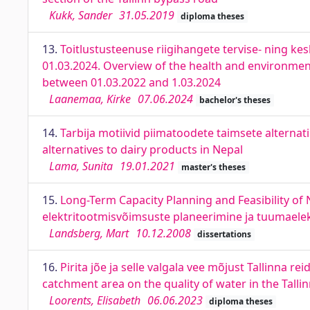
Kukk, Sander
31.05.2019
diploma theses
13.
Toitlustusteenuse riigihangete tervise- ning k
01.03.2024. Overview of the health and environment
between 01.03.2022 and 1.03.2024
Laanemaa, Kirke
07.06.2024
bachelor's theses
14.
Tarbija motiivid piimatoodete taimsete alterna
alternatives to dairy products in Nepal
Lama, Sunita
19.01.2021
master's theses
15.
Long-Term Capacity Planning and Feasibility of 
elektritootmisvõimsuste planeerimine ja tuumaele
Landsberg, Mart
10.12.2008
dissertations
16.
Pirita jõe ja selle valgala vee mõjust Tallinna re
catchment area on the quality of water in the Tallin
Loorents, Elisabeth
06.06.2023
diploma theses