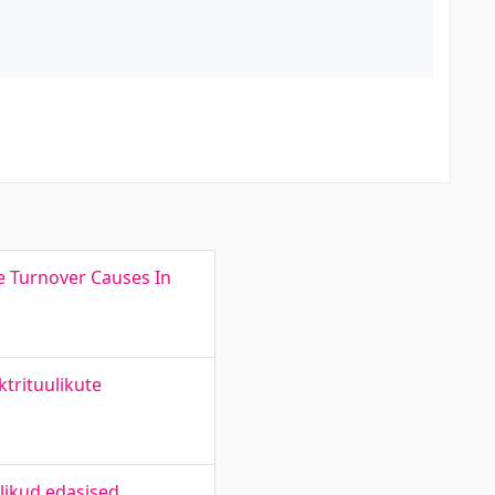
ee Turnover Causes In
trituulikute
likud edasised