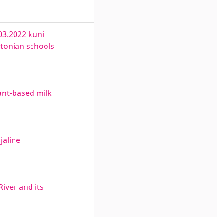
03.2022 kuni
stonian schools
ant-based milk
jaline
River and its