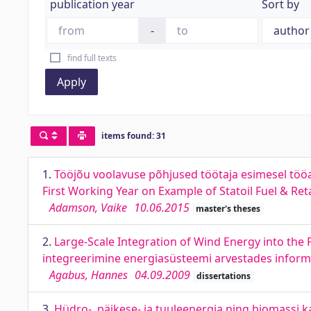
publication year
Sort by
-
find full texts
Apply
items found: 31
1.
Tööjõu voolavuse põhjused töötaja esimesel tööaas
First Working Year on Example of Statoil Fuel & Reta
Adamson, Vaike
10.06.2015
master's theses
2.
Large-Scale Integration of Wind Energy into the
integreerimine energiasüsteemi arvestades informa
Agabus, Hannes
04.09.2009
dissertations
3.
Hüdro-, päikese- ja tuuleenergia ning biomassi 