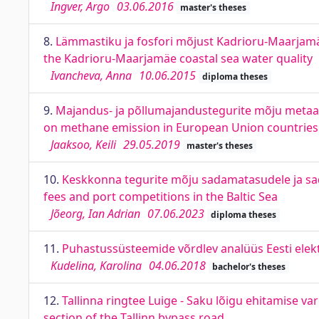
Ingver, Argo
03.06.2016
master's theses
8.
Lämmastiku ja fosfori mõjust Kadrioru-Maarjamä
the Kadrioru-Maarjamäe coastal sea water quality
Ivancheva, Anna
10.06.2015
diploma theses
9.
Majandus- ja põllumajandustegurite mõju metaani
on methane emission in European Union countries
Jaaksoo, Keili
29.05.2019
master's theses
10.
Keskkonna tegurite mõju sadamatasudele ja sa
fees and port competitions in the Baltic Sea
Jõeorg, Ian Adrian
07.06.2023
diploma theses
11.
Puhastussüsteemide võrdlev analüüs Eesti elekt
Kudelina, Karolina
04.06.2018
bachelor's theses
12.
Tallinna ringtee Luige - Saku lõigu ehitamise v
section of the Tallinn bypass road