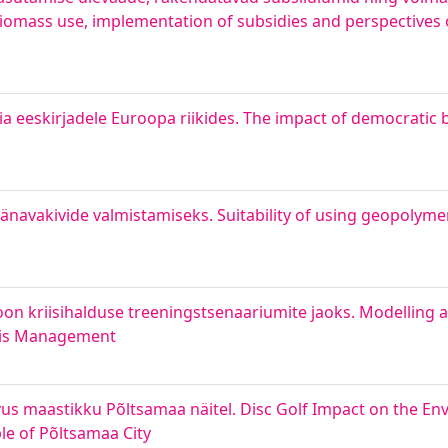
biomass use, implementation of subsidies and perspectives 
a eeskirjadele Euroopa riikides. The impact of democratic b
navakivide valmistamiseks. Suitability of using geopolymer
oon kriisihalduse treeningstsenaariumite jaoks. Modelling 
isis Management
vus maastikku Põltsamaa näitel. Disc Golf Impact on the En
le of Põltsamaa City