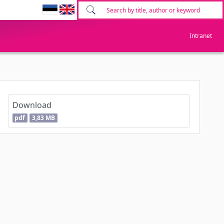
Intranet
Download
pdf
3,83 MB