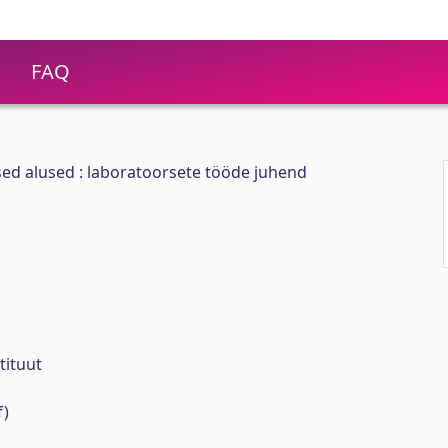
FAQ
ised alused : laboratoorsete tööde juhend
tituut
f)