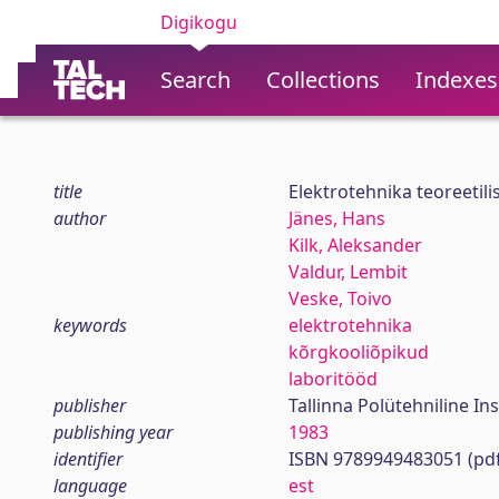
Digikogu
Search
Collections
Indexes
title
Elektrotehnika teoreetil
author
Jänes, Hans
Kilk, Aleksander
Valdur, Lembit
Veske, Toivo
keywords
elektrotehnika
kõrgkooliõpikud
laboritööd
publisher
Tallinna Polütehniline Ins
publishing year
1983
identifier
ISBN 9789949483051 (pd
language
est