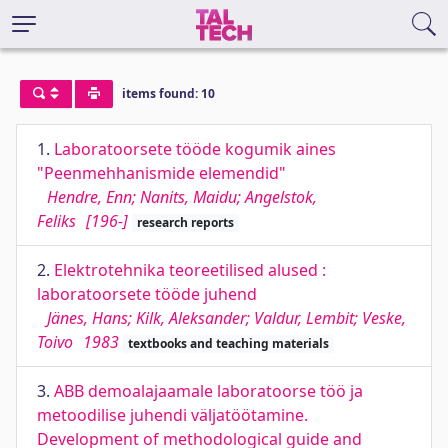
items found: 10
1.
Laboratoorsete tööde kogumik aines
"Peenmehhanismide elemendid"
Hendre, Enn; Nanits, Maidu; Angelstok,
Feliks
[196-]
research reports
2.
Elektrotehnika teoreetilised alused :
laboratoorsete tööde juhend
Jänes, Hans; Kilk, Aleksander; Valdur, Lembit; Veske,
Toivo
1983
textbooks and teaching materials
3.
ABB demoalajaamale laboratoorse töö ja
metoodilise juhendi väljatöötamine.
Development of methodological guide and