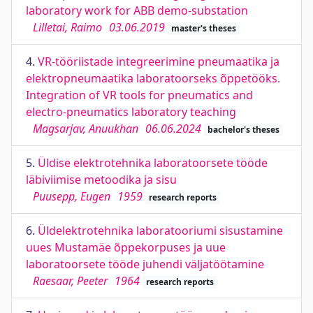
laboratory work for ABB demo-substation
Lilletai, Raimo
03.06.2019
master's theses
4.
VR-tööriistade integreerimine pneumaatika ja
elektropneumaatika laboratoorseks õppetööks.
Integration of VR tools for pneumatics and
electro-pneumatics laboratory teaching
Magsarjav, Anuukhan
06.06.2024
bachelor's theses
5.
Üldise elektrotehnika laboratoorsete tööde
läbiviimise metoodika ja sisu
Puusepp, Eugen
1959
research reports
6.
Üldelektrotehnika laboratooriumi sisustamine
uues Mustamäe õppekorpuses ja uue
laboratoorsete tööde juhendi väljatöötamine
Raesaar, Peeter
1964
research reports