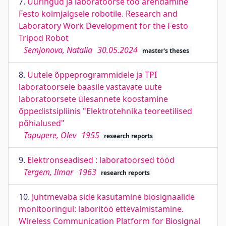
7.
Uuringud ja laboratoorse töö arendamine
Festo kolmjalgsele robotile. Research and
Laboratory Work Development for the Festo
Tripod Robot
Semjonova, Natalia
30.05.2024
master's theses
8.
Uutele õppeprogrammidele ja TPI
laboratoorsele baasile vastavate uute
laboratoorsete ülesannete koostamine
õppedistsipliinis "Elektrotehnika teoreetilised
põhialused"
Tapupere, Olev
1955
research reports
9.
Elektronseadised : laboratoorsed tööd
Tergem, Ilmar
1963
research reports
10.
Juhtmevaba side kasutamine biosignaalide
monitooringul: laboritöö ettevalmistamine.
Wireless Communication Platform for Biosignal