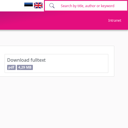
Intranet
Download fulltext
pdf
4,29 MB