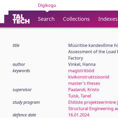
Digikogu
Search
Collections
Indexes
title
Müüritise kandevõime hi
Assessment of the Load B
Factory
author
Vinkel, Hanna
keywords
magistritööd
kivikonstruktsioonid
master's theses
supervisor
Paalandi, Kristo
Tuisk, Tanel
study program
Ehitiste projekteerimine 
Structural Engineering
defence date
16.01.2024