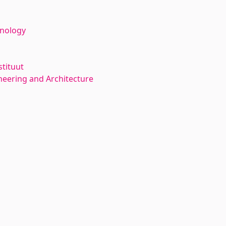
hnology
stituut
neering and Architecture