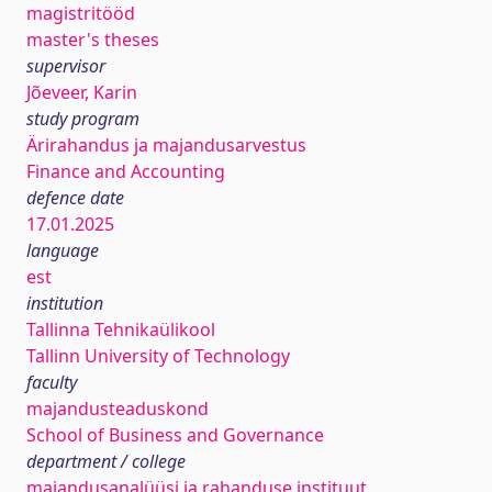
magistritööd
master's theses
supervisor
Jõeveer, Karin
study program
Ärirahandus ja majandusarvestus
Finance and Accounting
defence date
17.01.2025
language
est
institution
Tallinna Tehnikaülikool
Tallinn University of Technology
faculty
majandusteaduskond
School of Business and Governance
department / college
majandusanalüüsi ja rahanduse instituut