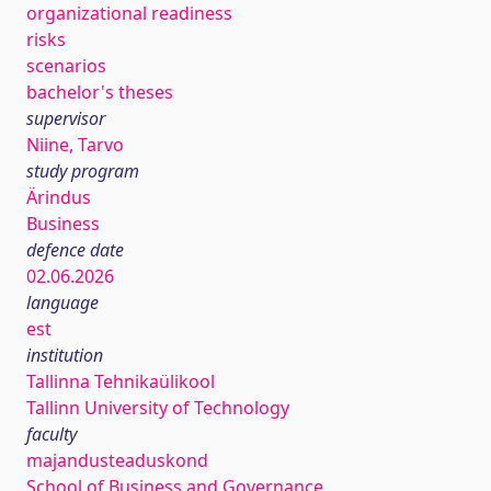
organizational readiness
risks
scenarios
bachelor's theses
supervisor
Niine, Tarvo
study program
Ärindus
Business
defence date
02.06.2026
language
est
institution
Tallinna Tehnikaülikool
Tallinn University of Technology
faculty
majandusteaduskond
School of Business and Governance