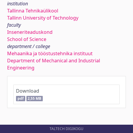
institution
Tallinna Tehnikaülikool
Tallinn University of Technology
faculty
Inseneriteaduskond
School of Science
department / college
Mehaanika ja tööstustehnika instituut
Department of Mechanical and Industrial
Engineering
Download
pdf
2,55 MB
TALTECH DIGIKOGU