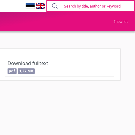
Intranet
Download fulltext
pdf
1,27 MB