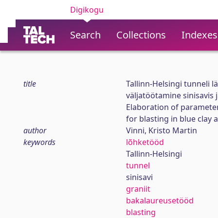
Digikogu
Search
Collections
Indexes
title
Tallinn-Helsingi tunneli
väljatöötamine sinisavis j
Elaboration of parameter
for blasting in blue clay 
author
Vinni, Kristo Martin
keywords
lõhketööd
Tallinn-Helsingi
tunnel
sinisavi
graniit
bakalaureusetööd
blasting