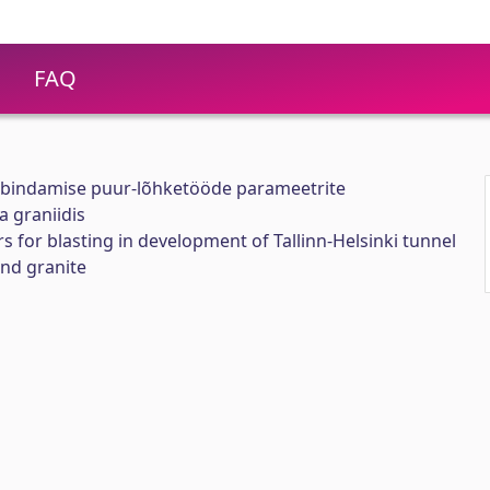
FAQ
 läbindamise puur-lõhketööde parameetrite
a graniidis
s for blasting in development of Tallinn-Helsinki tunnel
and granite