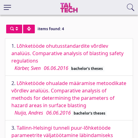
items found: 4
1.
Lõhketööde ohutusstandardite võrdlev
analüüs. Comparative analysis of blasting safety
regulations
Kärber, Sven
06.06.2016
bachelor's theses
2.
Lõhketööde ohualade määramise metoodikate
võrdlev analüüs. Comparative analysis of
methods for determining the parameters of
hazard areas in surface blasting
Nuija, Andres
06.06.2016
bachelor's theses
3.
Tallinn-Helsingi tunneli puur-lõhketööde
parameetrite väljatöötamine läbindamiseks