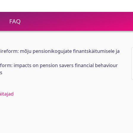
FAQ
nireform: mõju pensionikogujate finantskäitumisele ja
form: impacts on pension savers financial behaviour
s
itajad