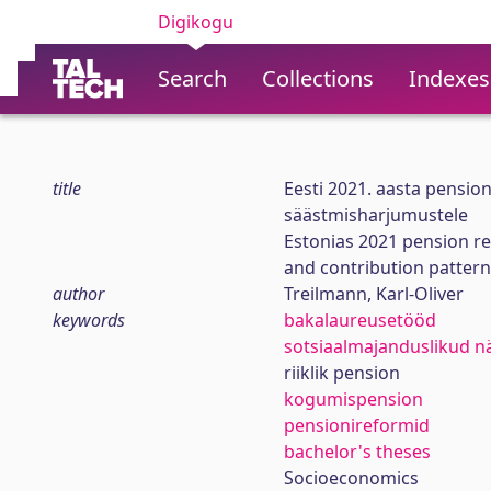
Digikogu
Search
Collections
Indexes
title
Eesti 2021. aasta pensio
säästmisharjumustele
Estonias 2021 pension re
and contribution pattern
author
Treilmann, Karl-Oliver
keywords
bakalaureusetööd
sotsiaalmajanduslikud nä
riiklik pension
kogumispension
pensionireformid
bachelor's theses
Socioeconomics