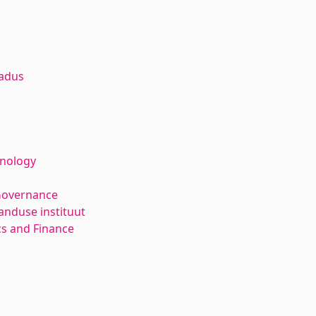
adus
hnology
Governance
anduse instituut
s and Finance