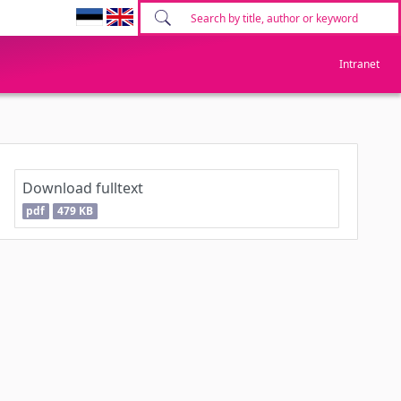
Intranet
Download fulltext
pdf
479 KB