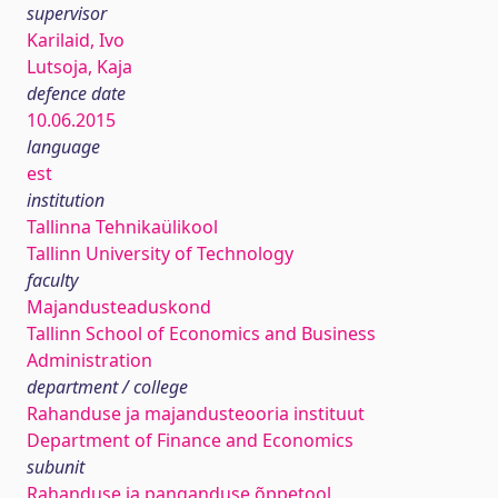
supervisor
Karilaid, Ivo
Lutsoja, Kaja
defence date
10.06.2015
language
est
institution
Tallinna Tehnikaülikool
Tallinn University of Technology
faculty
Majandusteaduskond
Tallinn School of Economics and Business
Administration
department / college
Rahanduse ja majandusteooria instituut
Department of Finance and Economics
subunit
Rahanduse ja panganduse õppetool