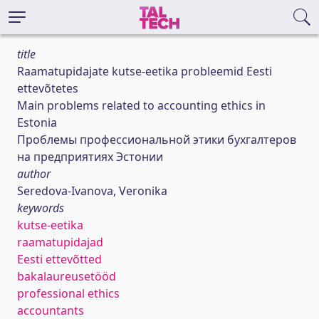
title
Raamatupidajate kutse-eetika probleemid Eesti
ettevõtetes
Main problems related to accounting ethics in
Estonia
Проблемы профессиональной этики бухгалтеров
на предприятиях Эстонии
author
Seredova-Ivanova, Veronika
keywords
kutse-eetika
raamatupidajad
Eesti ettevõtted
bakalaureusetööd
professional ethics
accountants