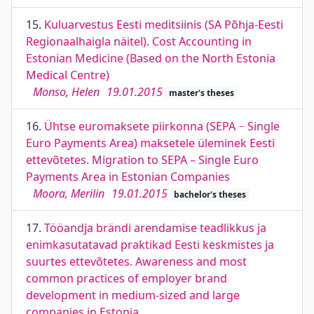
15.
Kuluarvestus Eesti meditsiinis (SA Põhja-Eesti
Regionaalhaigla näitel). Cost Accounting in
Estonian Medicine (Based on the North Estonia
Medical Centre)
Monso, Helen
19.01.2015
master's theses
16.
Ühtse euromaksete piirkonna (SEPA − Single
Euro Payments Area) maksetele üleminek Eesti
ettevõtetes. Migration to SEPA – Single Euro
Payments Area in Estonian Companies
Moora, Merilin
19.01.2015
bachelor's theses
17.
Tööandja brändi arendamise teadlikkus ja
enimkasutatavad praktikad Eesti keskmistes ja
suurtes ettevõtetes. Awareness and most
common practices of employer brand
development in medium-sized and large
companies in Estonia