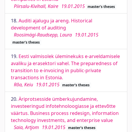
Piirsalu-Kivihall, Kaire
19.01.2015
master's theses
18.
Auditi ajalugu ja areng. Historical
development of auditing
Roosimägi-Raudsepp, Laura
19.01.2015
master's theses
19.
Eesti valmisolek üleminekuks e-arveldamisele
avaliku ja erasektori vahel. The preparedness of
transition to e-invoicing in public-private
transactions in Estonia.
Rõa, Keiu
19.01.2015
master's theses
20.
Äriprotsesside ümberkujundamine,
investeeringud infotehnoloogiasse ja ettevõtte
väärtus. Business process redesign, information
technology investments, and enterprise value
Saia, Artjom
19.01.2015
master's theses