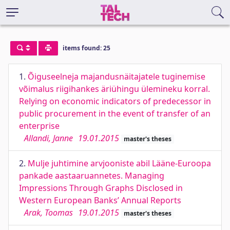
items found: 25
1.
Õiguseelneja majandusnäitajatele tuginemise
võimalus riigihankes äriühingu ülemineku korral.
Relying on economic indicators of predecessor in
public procurement in the event of transfer of an
enterprise
Allandi, Janne
19.01.2015
master's theses
2.
Mulje juhtimine arvjooniste abil Lääne-Euroopa
pankade aastaaruannetes. Managing
Impressions Through Graphs Disclosed in
Western European Banks’ Annual Reports
Arak, Toomas
19.01.2015
master's theses