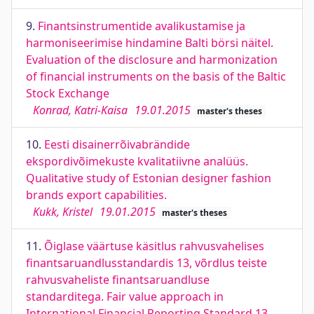
9.
Finantsinstrumentide avalikustamise ja
harmoniseerimise hindamine Balti börsi näitel.
Evaluation of the disclosure and harmonization
of financial instruments on the basis of the Baltic
Stock Exchange
Konrad, Katri-Kaisa
19.01.2015
master's theses
10.
Eesti disainerrõivabrändide
ekspordivõimekuste kvalitatiivne analüüs.
Qualitative study of Estonian designer fashion
brands export capabilities.
Kukk, Kristel
19.01.2015
master's theses
11.
Õiglase väärtuse käsitlus rahvusvahelises
finantsaruandlusstandardis 13, võrdlus teiste
rahvusvaheliste finantsaruandluse
standarditega. Fair value approach in
International Financial Reporting Standard 13,