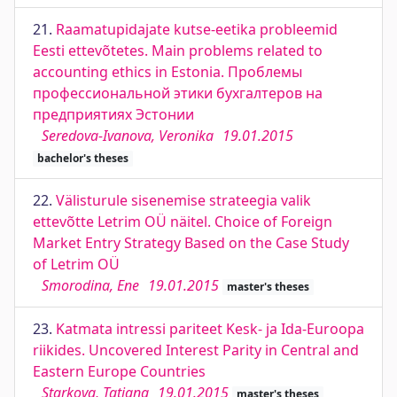
21.
Raamatupidajate kutse-eetika probleemid
Eesti ettevõtetes. Main problems related to
accounting ethics in Estonia. Проблемы
профессиональной этики бухгалтеров на
предприятиях Эстонии
Seredova-Ivanova, Veronika
19.01.2015
bachelor's theses
22.
Välisturule sisenemise strateegia valik
ettevõtte Letrim OÜ näitel. Choice of Foreign
Market Entry Strategy Based on the Case Study
of Letrim OÜ
Smorodina, Ene
19.01.2015
master's theses
23.
Katmata intressi pariteet Kesk- ja Ida-Euroopa
riikides. Uncovered Interest Parity in Central and
Eastern Europe Countries
Starkova, Tatjana
19.01.2015
master's theses