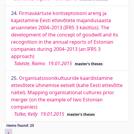
24.
Firmaväärtuse kontseptsiooni areng ja
kajastamine Eesti ettevõtete majandusaasta
aruannetes 2004–2013 (IFRS 3 käsitlus). The
development of the concept of goodwill and its
recognition in the annual reports of Estonian
companies during 2004–2013 (an IFRS 3
approach)
Talviste, Raimo
19.01.2015
master's theses
25.
Organisatsioonikultuuride kaardistamine
ettevõtete ühinemise eelselt (kahe Eesti ettevõtte
näitel). Mapping organisational cultures prior
merger (on the example of two Estonian
companies)
Tsilke, Kelly
19.01.2015
master's theses
items found: 25