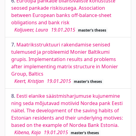
6.
Euroopa pankade bilansiväliste kohustuste
seosed pankade riskisusega. Association
between European banks off-balance-sheet
obligations and bank risk
Kaljuveer, Laura
19.01.2015
master's theses
7.
Maatriksstruktuuri rakendamise senised
tulemused ja probleemid Monier Baltikumi
grupis. Implementation results and problems
after implementing matrix structure in Monier
Group, Baltics
Keert, Kristjan
19.01.2015
master's theses
8.
Eesti elanike säästmisharjumuse kujunemine
ning seda mõjutavad motiivid Nordea pank Eesti
näitel. The development of the saving habits of
Estonian residents and their underlying motives:
based on the example of Nordea Bank Estonia.
Kibena, Kaja
19.01.2015
master's theses