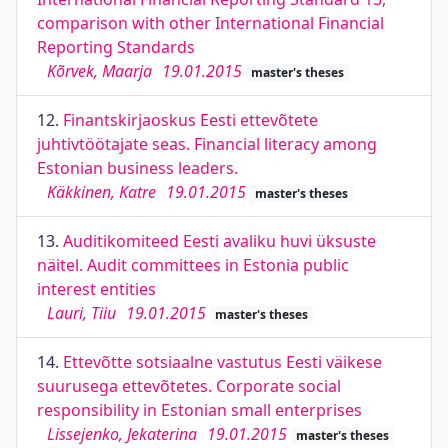
comparison with other International Financial
Reporting Standards
Kõrvek, Maarja
19.01.2015
master's theses
12.
Finantskirjaoskus Eesti ettevõtete
juhtivtöötajate seas. Financial literacy among
Estonian business leaders.
Käkkinen, Katre
19.01.2015
master's theses
13.
Auditikomiteed Eesti avaliku huvi üksuste
näitel. Audit committees in Estonia public
interest entities
Lauri, Tiiu
19.01.2015
master's theses
14.
Ettevõtte sotsiaalne vastutus Eesti väikese
suurusega ettevõtetes. Corporate social
responsibility in Estonian small enterprises
Lissejenko, Jekaterina
19.01.2015
master's theses