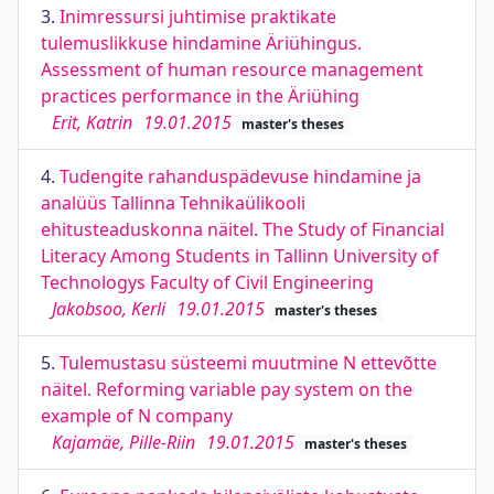
3.
Inimressursi juhtimise praktikate
tulemuslikkuse hindamine Äriühingus.
Assessment of human resource management
practices performance in the Äriühing
Erit, Katrin
19.01.2015
master's theses
4.
Tudengite rahanduspädevuse hindamine ja
analüüs Tallinna Tehnikaülikooli
ehitusteaduskonna näitel. The Study of Financial
Literacy Among Students in Tallinn University of
Technologys Faculty of Civil Engineering
Jakobsoo, Kerli
19.01.2015
master's theses
5.
Tulemustasu süsteemi muutmine N ettevõtte
näitel. Reforming variable pay system on the
example of N company
Kajamäe, Pille-Riin
19.01.2015
master's theses