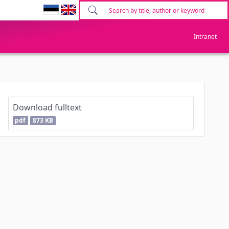
Intranet
Download fulltext
pdf
873 KB