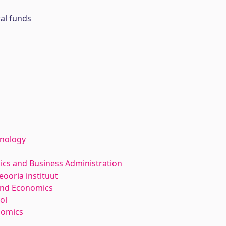
al funds
hnology
ics and Business Administration
ooria instituut
and Economics
ol
nomics