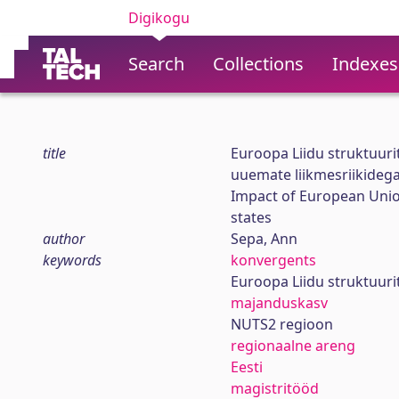
Digikogu
Search
Collections
Indexes
title
Euroopa Liidu struktuuri
uuemate liikmesriikideg
Impact of European Unio
states
author
Sepa, Ann
keywords
konvergents
Euroopa Liidu struktuur
majanduskasv
NUTS2 regioon
regionaalne areng
Eesti
magistritööd