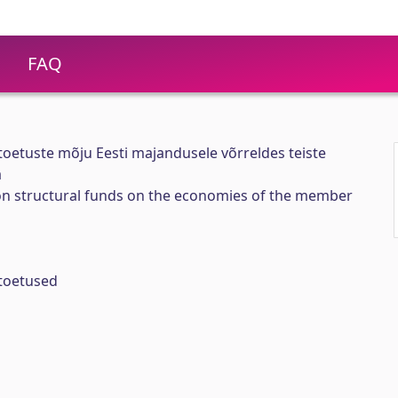
FAQ
toetuste mõju Eesti majandusele võrreldes teiste
a
n structural funds on the economies of the member
itoetused