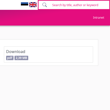
Intranet
Download
pdf
2,39 MB