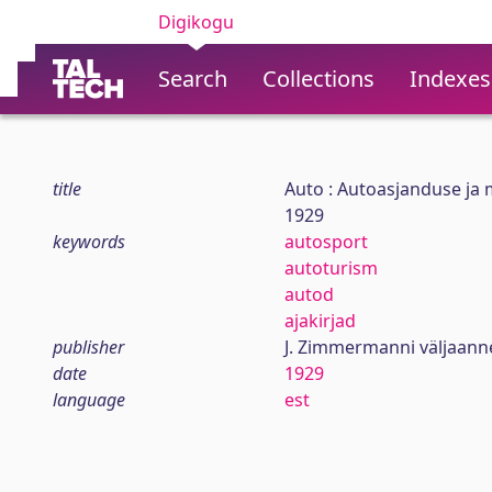
Digikogu
Search
Collections
Indexes
title
Auto : Autoasjanduse ja m
1929
keywords
autosport
autoturism
autod
ajakirjad
publisher
J. Zimmermanni väljaanne
date
1929
language
est