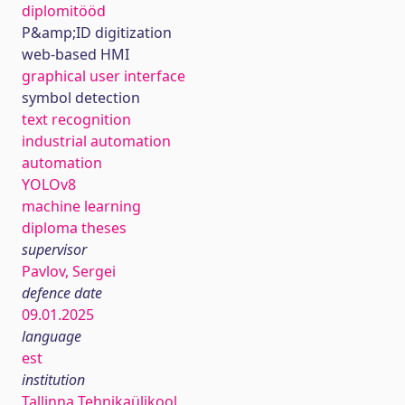
diplomitööd
P&amp;ID digitization
web-based HMI
graphical user interface
symbol detection
text recognition
industrial automation
automation
YOLOv8
machine learning
diploma theses
supervisor
Pavlov, Sergei
defence date
09.01.2025
language
est
institution
Tallinna Tehnikaülikool