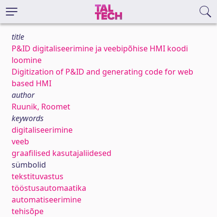
title
P&ID digitaliseerimine ja veebipõhise HMI koodi
loomine
Digitization of P&ID and generating code for web
based HMI
author
Ruunik, Roomet
keywords
digitaliseerimine
veeb
graafilised kasutajaliidesed
sümbolid
tekstituvastus
tööstusautomaatika
automatiseerimine
tehisõpe