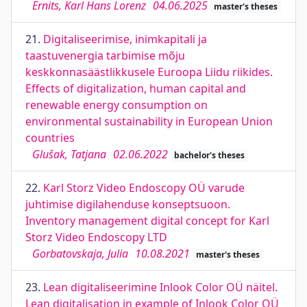
Ernits, Karl Hans Lorenz
04.06.2025
master's theses
21.
Digitaliseerimise, inimkapitali ja
taastuvenergia tarbimise mõju
keskkonnasäästlikkusele Euroopa Liidu riikides.
Effects of digitalization, human capital and
renewable energy consumption on
environmental sustainability in European Union
countries
Glušak, Tatjana
02.06.2022
bachelor's theses
22.
Karl Storz Video Endoscopy OÜ varude
juhtimise digilahenduse konseptsuoon.
Inventory management digital concept for Karl
Storz Video Endoscopy LTD
Gorbatovskaja, Julia
10.08.2021
master's theses
23.
Lean digitaliseerimine Inlook Color OÜ näitel.
Lean digitalisation in example of Inlook Color OÜ