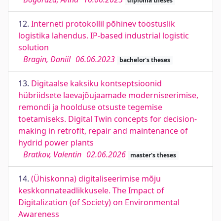
diploma theses
12.
Interneti protokollil põhinev tööstuslik
logistika lahendus. IP-based industrial logistic
solution
Bragin, Daniil
06.06.2023
bachelor's theses
13.
Digitaalse kaksiku kontseptsioonid
hübriidsete laevajõujaamade moderniseerimise,
remondi ja hoolduse otsuste tegemise
toetamiseks. Digital Twin concepts for decision-
making in retrofit, repair and maintenance of
hydrid power plants
Bratkov, Valentin
02.06.2026
master's theses
14.
(Ühiskonna) digitaliseerimise mõju
keskkonnateadlikkusele. The Impact of
Digitalization (of Society) on Environmental
Awareness