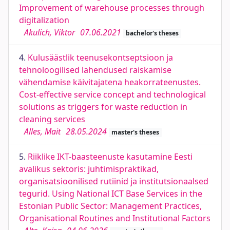
Improvement of warehouse processes through
digitalization
Akulich, Viktor
07.06.2021
bachelor's theses
4.
Kulusäästlik teenusekontseptsioon ja
tehnoloogilised lahendused raiskamise
vähendamise käivitajatena heakorrateenustes.
Cost-effective service concept and technological
solutions as triggers for waste reduction in
cleaning services
Alles, Mait
28.05.2024
master's theses
5.
Riiklike IKT-baasteenuste kasutamine Eesti
avalikus sektoris: juhtimispraktikad,
organisatsioonilised rutiinid ja institutsionaalsed
tegurid. Using National ICT Base Services in the
Estonian Public Sector: Management Practices,
Organisational Routines and Institutional Factors