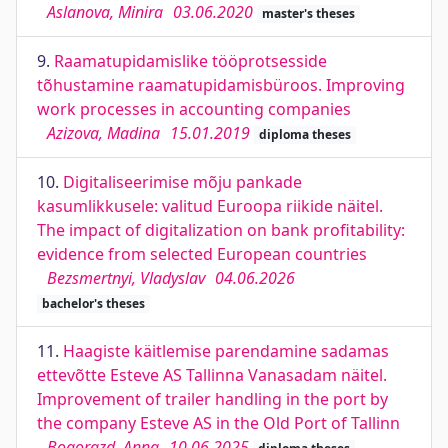
Aslanova, Minira
03.06.2020
master's theses
9.
Raamatupidamislike tööprotsesside
tõhustamine raamatupidamisbüroos. Improving
work processes in accounting companies
Azizova, Madina
15.01.2019
diploma theses
10.
Digitaliseerimise mõju pankade
kasumlikkusele: valitud Euroopa riikide näitel.
The impact of digitalization on bank profitability:
evidence from selected European countries
Bezsmertnyi, Vladyslav
04.06.2026
bachelor's theses
11.
Haagiste käitlemise parendamine sadamas
ettevõtte Esteve AS Tallinna Vanasadam näitel.
Improvement of trailer handling in the port by
the company Esteve AS in the Old Port of Tallinn
Bogorazd, Anna
10.06.2025