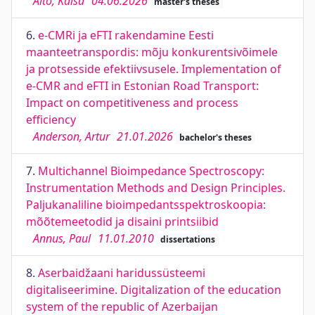
Alto, Kaisa
04.06.2026
master's theses
6.
e-CMRi ja eFTI rakendamine Eesti
maanteetranspordis: mõju konkurentsivõimele
ja protsesside efektiivsusele. Implementation of
e-CMR and eFTI in Estonian Road Transport:
Impact on competitiveness and process
efficiency
Anderson, Artur
21.01.2026
bachelor's theses
7.
Multichannel Bioimpedance Spectroscopy:
Instrumentation Methods and Design Principles.
Paljukanaliline bioimpedantsspektroskoopia:
mõõtemeetodid ja disaini printsiibid
Annus, Paul
11.01.2010
dissertations
8.
Aserbaidžaani haridussüsteemi
digitaliseerimine. Digitalization of the education
system of the republic of Azerbaijan