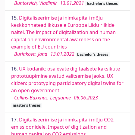
Buntcevich, Vladimir
13.01.2021
bachelor's theses
15.
Digitaliseerimise ja inimkapitali mõju
keskkonnateadlikkusele Euroopa Liidu riikide
näitel. The impact of digitalization and human
capital on environmental awareness on the
example of EU countries
Burlakova, Jana
13.01.2022
bachelor's theses
16.
UX kodanik: osalevate digitaalsete kaksikute
prototüüpimine avatud valitsemise jaoks. UX
citizen: prototyping participatory digital twins for
an open government
Collins-Baxxhus, Lequanne
06.06.2023
master's theses
17.
Digitaliseerimise ja inimkapitali mõju CO2
emissioonidele. Impact of digitization and
human capital on CO2 emissions