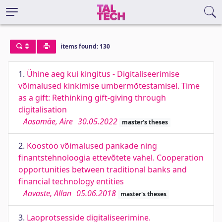
items found: 130
1.
Ühine aeg kui kingitus - Digitaliseerimise
võimalused kinkimise ümbermõtestamisel. Time
as a gift: Rethinking gift-giving through
digitalisation
Aasamäe, Aire
30.05.2022
master's theses
2.
Koostöö võimalused pankade ning
finantstehnoloogia ettevõtete vahel. Cooperation
opportunities between traditional banks and
financial technology entities
Aavaste, Allan
05.06.2018
master's theses
3.
Laoprotsesside digitaliseerimine.