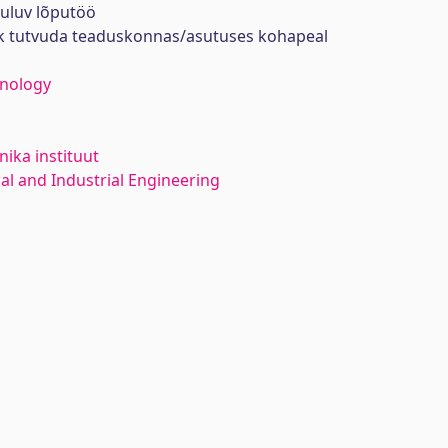
uuluv lõputöö
ik tutvuda teaduskonnas/asutuses kohapeal
hnology
ika instituut
l and Industrial Engineering