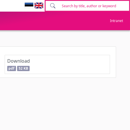
Intranet
Download
pdf
52 KB