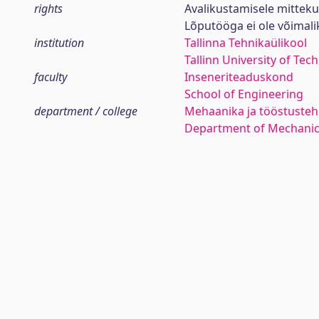
rights
Avalikustamisele mittek
Lõputööga ei ole võimal
institution
Tallinna Tehnikaülikool
Tallinn University of Tec
faculty
Inseneriteaduskond
School of Engineering
department / college
Mehaanika ja tööstustehn
Department of Mechanica