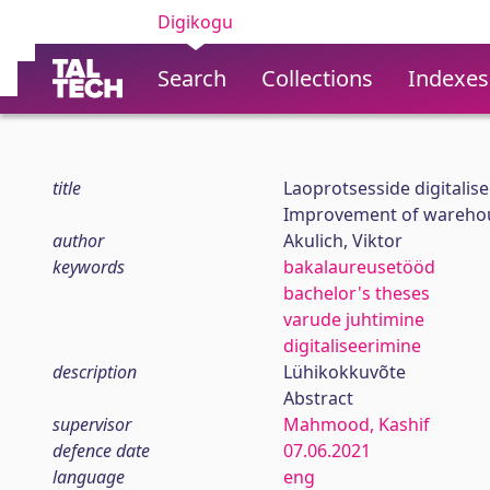
Digikogu
Search
Collections
Indexes
title
Laoprotsesside digitalis
Improvement of warehous
author
Akulich, Viktor
keywords
bakalaureusetööd
bachelor's theses
varude juhtimine
digitaliseerimine
description
Lühikokkuvõte
Abstract
supervisor
Mahmood, Kashif
defence date
07.06.2021
language
eng