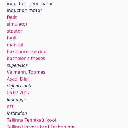
induction generaator
induction motor
fault
simulator
staator
fault
manual
bakalaureusetööd
bachelor's theses
supervisor
Vaimann, Toomas
Asad, Bilal
defence date
06.07.2017
language
est
institution
Tallinna Tehnikaülikool
Tallinn University of Technology