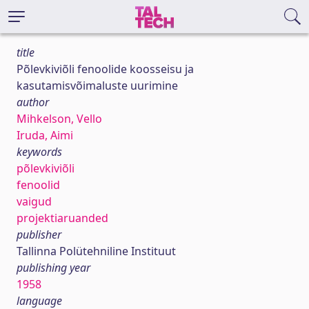
title
Põlevkiviõli fenoolide koosseisu ja
kasutamisvõimaluste uurimine
author
Mihkelson, Vello
Iruda, Aimi
keywords
põlevkiviõli
fenoolid
vaigud
projektiaruanded
publisher
Tallinna Polütehniline Instituut
publishing year
1958
language