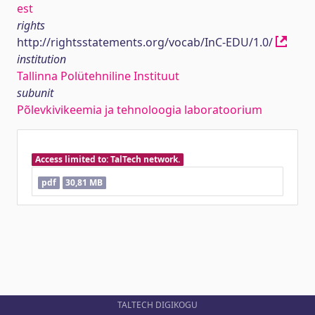
est
rights
http://rightsstatements.org/vocab/InC-EDU/1.0/
institution
Tallinna Polütehniline Instituut
subunit
Põlevkivikeemia ja tehnoloogia laboratoorium
Access limited to: TalTech network.
pdf
30,81 MB
TALTECH DIGIKOGU