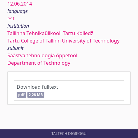
12.06.2014
language
est
institution
Tallinna Tehnikaülikooli Tartu Kolledž
Tartu College of Tallinn University of Technology
subunit
Säästva tehnoloogia õppetool
Department of Technology
Download fulltext
pdf
2,28 MB
TALTECH DIGIKOGU