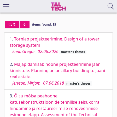
items found: 15
1.
Tornlao projekteerimine. Design of a tower
storage system
Enni, Gregor
02.06.2026
master's theses
2.
Majapidamisabihoone projekteerimine Jaani
kinnistule. Planning an ancillary building to Jaani
real estate
Jervson, Mirjam
07.06.2018
master's theses
3.
Õisu mõisa peahoone
katusekonstruktsioonide tehnilise seisukorra
hindamine ja restaureerimise-renoveerimise
esimene etapp. Assessment of the Technical