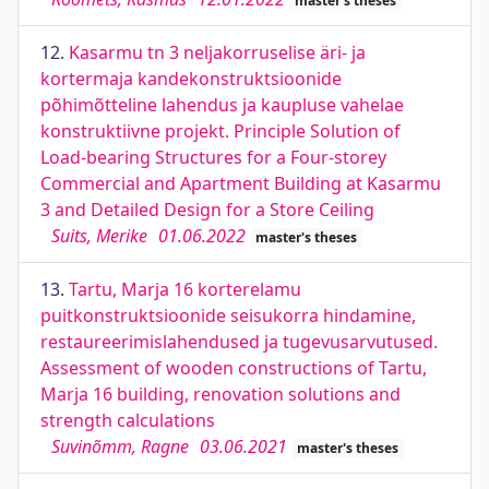
master's theses
12.
Kasarmu tn 3 neljakorruselise äri- ja
kortermaja kandekonstruktsioonide
põhimõtteline lahendus ja kaupluse vahelae
konstruktiivne projekt. Principle Solution of
Load-bearing Structures for a Four-storey
Commercial and Apartment Building at Kasarmu
3 and Detailed Design for a Store Ceiling
Suits, Merike
01.06.2022
master's theses
13.
Tartu, Marja 16 korterelamu
puitkonstruktsioonide seisukorra hindamine,
restaureerimislahendused ja tugevusarvutused.
Assessment of wooden constructions of Tartu,
Marja 16 building, renovation solutions and
strength calculations
Suvinõmm, Ragne
03.06.2021
master's theses