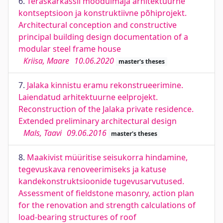
6.
Teraskarkassil moodulmaja arhitektuurne
kontseptsioon ja konstruktiivne põhiprojekt.
Architectural conception and constructive
principal building design documentation of a
modular steel frame house
Kriisa, Maare
10.06.2020
master's theses
7.
Jalaka kinnistu eramu rekonstrueerimine.
Laiendatud arhitektuurne eelprojekt.
Reconstruction of the Jalaka private residence.
Extended preliminary architectural design
Mals, Taavi
09.06.2016
master's theses
8.
Maakivist müüritise seisukorra hindamine,
tegevuskava renoveerimiseks ja katuse
kandekonstruktsioonide tugevusarvutused.
Assessment of fieldstone masonry, action plan
for the renovation and strength calculations of
load-bearing structures of roof