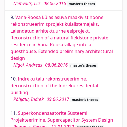
Nemvalts, Liis
08.06.2016
master's theses
9.
Vana-Roosa külas asuva maakivist hoone
rekonstrueerimisprojekt külalistemajaks.
Laiendatud arhitektuurne eelprojekt.
Reconstruction of a natural fieldstone private
residence in Vana-Roosa village into a
guesthouse. Extended preliminary architectural
design
Nigol, Andreas
08.06.2016
master's theses
10.
Indreku talu rekonstrueerimine.
Reconstruction of the Indreku residental
building
Põhjatu, Indrek
09.06.2017
master's theses
11.
Superkondensaatorite Süsteemi
Projekteerimine. Supercapacitor System Design
Roomets, Rasmus
12.01.2022