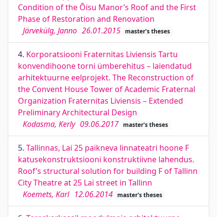
Condition of the Õisu Manor’s Roof and the First
Phase of Restoration and Renovation
Järvekülg, Janno
26.01.2015
master's theses
4.
Korporatsiooni Fraternitas Liviensis Tartu
konvendihoone torni ümberehitus – laiendatud
arhitektuurne eelprojekt. The Reconstruction of
the Convent House Tower of Academic Fraternal
Organization Fraternitas Liviensis – Extended
Preliminary Architectural Design
Kodasma, Kerly
09.06.2017
master's theses
5.
Tallinnas, Lai 25 paikneva linnateatri hoone F
katusekonstruktsiooni konstruktiivne lahendus.
Roof’s structural solution for building F of Tallinn
City Theatre at 25 Lai street in Tallinn
Koemets, Karl
12.06.2014
master's theses