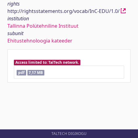
rights
http://rightsstatements.org/vocab/InC-EDU/1.0/
institution
Tallinna Polütehniline Instituut
subunit
Ehitustehnoloogia kateeder
Access limited to: TalTech network.
pdf
7,17 MB
TALTECH DIGIKOGU