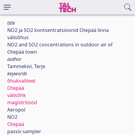
title
NO2 ja SO2 kontsentratsioonid Otepää linna
välisõhus
NO2 and SO2 concentrations in outdoor air of
Otepää town
author
Tammekivi, Terje
keywords
õhukvaliteet
Otepää
välisõhk
magistritööd
Aeropol
NO2
Otepää
passiv sampler