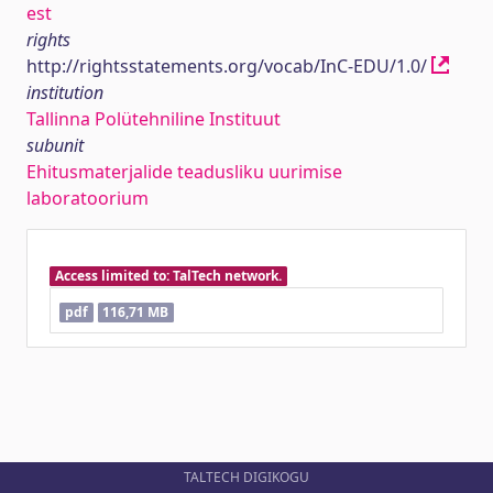
est
rights
http://rightsstatements.org/vocab/InC-EDU/1.0/
institution
Tallinna Polütehniline Instituut
subunit
Ehitusmaterjalide teadusliku uurimise
laboratoorium
Access limited to: TalTech network.
pdf
116,71 MB
TALTECH DIGIKOGU