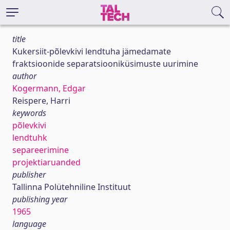
title
Kukersiit-põlevkivi lendtuha jämedamate
fraktsioonide separatsiooniküsimuste uurimine
author
Kogermann, Edgar
Reispere, Harri
keywords
põlevkivi
lendtuhk
separeerimine
projektiaruanded
publisher
Tallinna Polütehniline Instituut
publishing year
1965
language