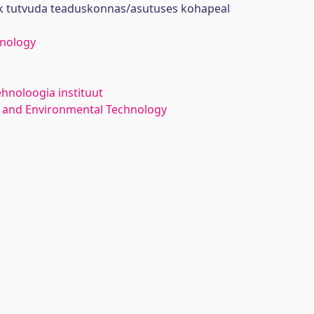
ik tutvuda teaduskonnas/asutuses kohapeal
hnology
ehnoloogia instituut
 and Environmental Technology