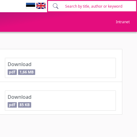
Intranet
Download
pdf
1,66 MB
Download
pdf
85 KB