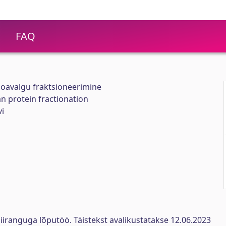
FAQ
doavalgu fraktsioneerimine
n protein fractionation
i
iiranguga lõputöö. Täistekst avalikustatakse 12.06.2023