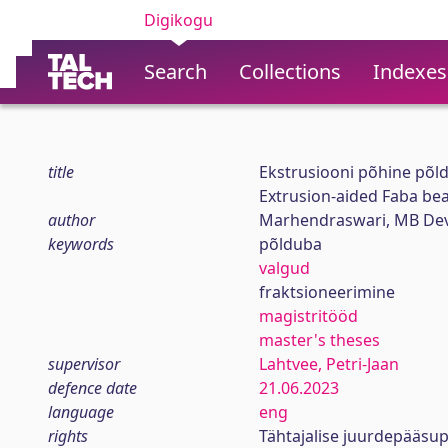
Digikogu
Search
Collections
Indexes
title
Ekstrusiooni põhine põl
Extrusion-aided Faba bea
author
Marhendraswari, MB Dev
keywords
põlduba
valgud
fraktsioneerimine
magistritööd
master's theses
supervisor
Lahtvee, Petri-Jaan
defence date
21.06.2023
language
eng
rights
Tähtajalise juurdepääsup